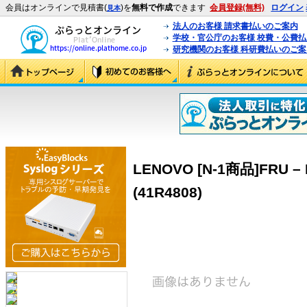
会員はオンラインで見積書(
)を
無料で作成
できます
会員登録(無料)
ログイン
見本
法人のお客様 請求書払いのご案内
学校・官公庁のお客様 校費・公費
研究機関のお客様 科研費払いのご案
LENOVO [N-1商品]FRU – F
(41R4808)