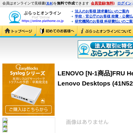
会員はオンラインで見積書(
)を
無料で作成
できます
会員登録(無料)
ログイン
見本
法人のお客様 請求書払いのご案内
学校・官公庁のお客様 校費・公費
研究機関のお客様 科研費払いのご案
LENOVO [N-1商品]FRU Hea
Lenovo Desktops (41N52