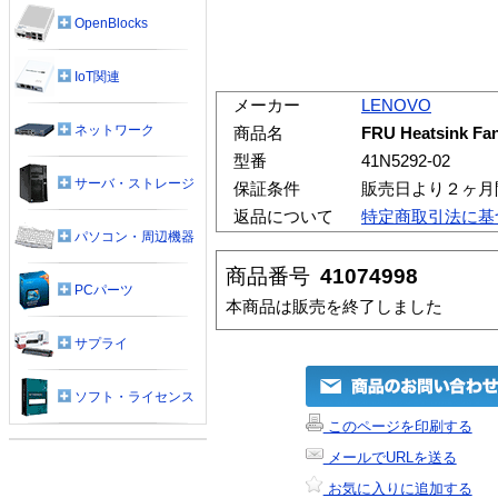
OpenBlocks
IoT関連
メーカー
LENOVO
ネットワーク
商品名
FRU Heatsink Fa
型番
41N5292-02
サーバ・ストレージ
保証条件
販売日より２ヶ月
返品について
特定商取引法に基
パソコン・周辺機器
商品番号
41074998
PCパーツ
本商品は販売を終了しました
サプライ
ソフト・ライセンス
このページを印刷する
メールでURLを送る
お気に入りに追加する