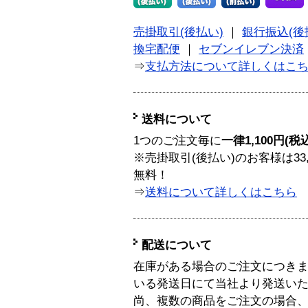
売掛取引(後払い)
｜
銀行振込(後
換宅配便
｜
セブンイレブン決済
⇒
支払方法について詳しくはこ
送料について
1つのご注文毎に
一律1,100円(税
※売掛取引(後払い)のお客様は33
無料！
⇒
送料について詳しくはこちら
配送について
在庫がある場合のご注文につき
いる発送日にて当社より発送い
尚、複数の商品をご注文の場合