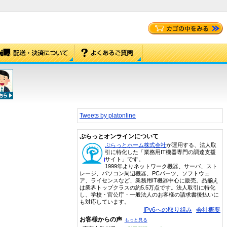
Tweets by platonline
ぷらっとオンラインについて
ぷらっとホーム株式会社
が運用する、法人取
引に特化した「業務用IT機器専門の調達支援
サイト」です。
1999年よりネットワーク機器、サーバ、スト
レージ、パソコン周辺機器、PCパーツ、ソフトウェ
ア、ライセンスなど、業務用IT機器中心に販売。品揃え
は業界トップクラスの約5.5万点です。法人取引に特化
し、学校・官公庁・一般法人のお客様の請求書後払いに
も対応しています。
IPv6への取り組み
会社概要
お客様からの声
もっと見る