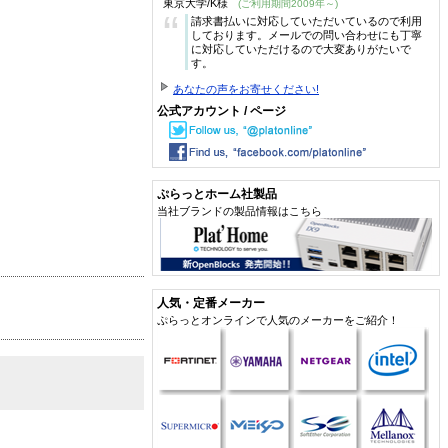
東京大学/K様
(ご利用期間2009年～)
“
請求書払いに対応していただいているので利用
しております。メールでの問い合わせにも丁寧
に対応していただけるので大変ありがたいで
す。
あなたの声をお寄せください!
公式アカウント / ページ
ぷらっとホーム社製品
当社ブランドの製品情報はこちら
人気・定番メーカー
ぷらっとオンラインで人気のメーカーをご紹介！