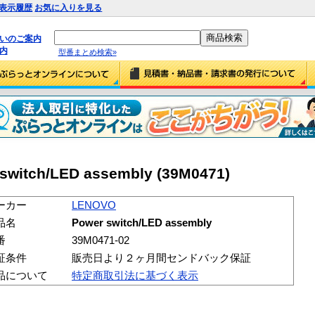
表示履歴
お気に入りを見る
払いのご案内
内
型番まとめ検索»
witch/LED assembly (39M0471)
ーカー
LENOVO
品名
Power switch/LED assembly
番
39M0471-02
証条件
販売日より２ヶ月間センドバック保証
品について
特定商取引法に基づく表示