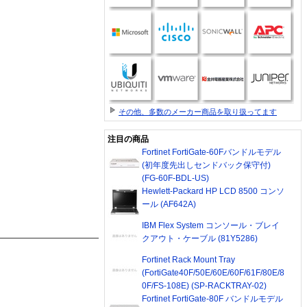
その他、多数のメーカー商品を取り扱ってます
注目の商品
Fortinet FortiGate-60Fバンドルモデル
(初年度先出しセンドバック保守付)
(FG-60F-BDL-US)
Hewlett-Packard HP LCD 8500 コンソ
ール (AF642A)
IBM Flex System コンソール・ブレイ
クアウト・ケーブル (81Y5286)
Fortinet Rack Mount Tray
(FortiGate40F/50E/60E/60F/61F/80E/8
0F/FS-108E) (SP-RACKTRAY-02)
Fortinet FortiGate-80F バンドルモデル