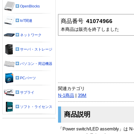
OpenBlocks
商品番号
41074966
IoT関連
本商品は販売を終了しました
ネットワーク
サーバ・ストレージ
パソコン・周辺機器
PCパーツ
関連カテゴリ
サプライ
N-1商品
|
39M
ソフト・ライセンス
商品説明
「Power switch/LED assembly」