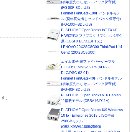
(初年度先出しセンドバック保守付)
(FG-80F-BDL-US)
Fortinet FortiGate-100F バンドルモデ
ル (初年度先出しセンドバック保守付)
(FG-100F-BDL-US)
PLAT'HOME OpenBlocks IoT FX1/E
H/W保守及びサブスクリプション1年付
属 (OBSFX1/E/D11/H1S1)
LENOVO 20X2SC8G00 ThinkPad L14
Gen2 (20X2SC8G00)
エイム電子 光ファイバーケーブル
DLC/DSC MM62.5 1m (AFP2-
DLC/DSC-62-01)
Fortinet FortiGate-40F バンドルモデル
(初年度先出しセンドバック保守付)
(FG-40F-BDL-US)
PLAT'HOME OpenBlocks A16 Debian
ます。
11搭載モデル (OBSA16/D11A)
PLAT'HOME OpenBlocks IX9 Windows
10 IoT Enterprise 2019 LTSC搭載
256GBモデル
(OBSIX9/W/L1809/256G)