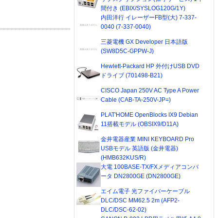
間付き (EBIX/SYSLOG120G/1Y)
内田洋行 イレーザーFB型(大) 7-337-
0040 (7-337-0040)
三菱電機 GX Developer 日本語版
(SW8D5C-GPPW-J)
Hewlett-Packard HP 外付けUSB DVD
ドライブ (701498-B21)
CISCO Japan 250V AC Type A Power
Cable (CAB-TA-250V-JP=)
PLAT'HOME OpenBlocks IX9 Debian
11搭載モデル (OBSIX9/D11A)
金井電器産業 MINI KEYBOARD Pro
USBモデル 英語版 (金井電器)
(HMB632KUS/R)
大電 100BASE-TX/FXメディアコンバ
ータ DN2800GE (DN2800GE)
エイム電子 光ファイバーケーブル
DLC/DSC MM62.5 2m (AFP2-
DLC/DSC-62-02)