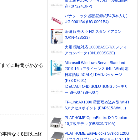
富士通 POS-Cサーマルロール紙(高保
存) (0722410-P)
パナソニック 感熱記録紙B4(6本入り)
UG-0001B4 (UG-0001B4)
応研 販売大臣 NX スタンドアロン
(OKN-423533)
大電 環境対応 1000BASE-T/X メディ
アコンバータ (DN1800SG2E)
Microsoft Windows Server Standard
着までに時間がかかる
2019 16コアライセンス 64bitWin対応
日本語版 5CAL付 DVDパッケージ
(P73-07691)
IDEC AUTO-ID SOLUTIONS バッテリ
ー BP-007 (BP-007)
TP-Link AX1800 壁面埋め込み型 Wi-Fi
6アクセスポイント (EAP615-WALL)
PLAT'HOME OpenBlocks IX9 Debian
10搭載モデル (OBSIX9/D10A)
PLAT'HOME EasyBlocks Syslog 120G
の事情なく8日以上経
サブスクリプション(保守サービス) 1年