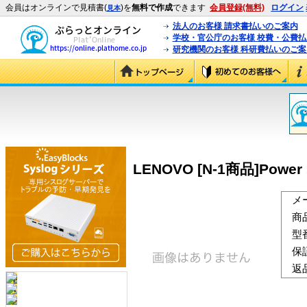
会員はオンラインで見積書(
)を
無料で作成
できます
会員登録(無料)
ログイン
見本
法人のお客様 請求書払いのご案内
学校・官公庁のお客様 校費・公費
研究機関のお客様 科研費払いのご案
LENOVO [N-1商品]Power s
メ
商
型
保
返