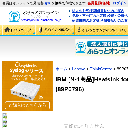
会員はオンラインで見積書(
)を
無料で作成
できます
会員登録(無料)
ログイン
見本
法人のお客様 請求書払いのご案内
学校・官公庁のお客様 校費・公費
研究機関のお客様 科研費払いのご案
ホーム
>
Lenovo
>
ThinkCentre
> 89P67
IBM [N-1商品]Heatsink fo
(89P6796)