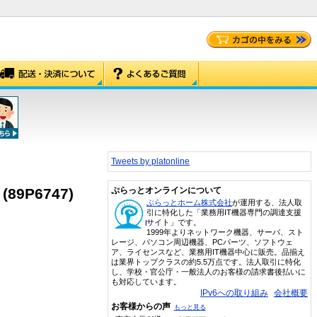
Tweets by platonline
 (89P6747)
ぷらっとオンラインについて
ぷらっとホーム株式会社
が運用する、法人取
引に特化した「業務用IT機器専門の調達支援
サイト」です。
1999年よりネットワーク機器、サーバ、スト
レージ、パソコン周辺機器、PCパーツ、ソフトウェ
ア、ライセンスなど、業務用IT機器中心に販売。品揃え
は業界トップクラスの約5.5万点です。法人取引に特化
し、学校・官公庁・一般法人のお客様の請求書後払いに
も対応しています。
IPv6への取り組み
会社概要
お客様からの声
もっと見る