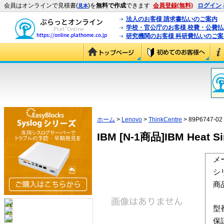
会員はオンラインで見積書(
)を
無料で作成
できます
会員登録(無料)
ログイン
見本
法人のお客様 請求書払いのご案内
学校・官公庁のお客様 校費・公費
研究機関のお客様 科研費払いのご案
ホーム
>
Lenovo
>
ThinkCentre
> 89P6747-02
IBM [N-1商品]IBM Heat Sin
メ
シ
商
型
保