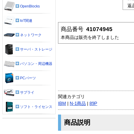
返
OpenBlocks
IoT関連
商品番号
41074945
ネットワーク
本商品は販売を終了しました
サーバ・ストレージ
パソコン・周辺機器
PCパーツ
サプライ
関連カテゴリ
IBM
|
N-1商品
|
89P
ソフト・ライセンス
商品説明