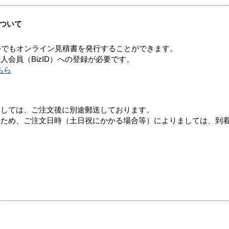
ついて
つでもオンライン見積書を発行することができます。
会員（BizID）への登録が必要です。
ちら
ましては、ご注文後に別途郵送しております。
のため、ご注文日時（土日祝にかかる場合等）によりましては、到