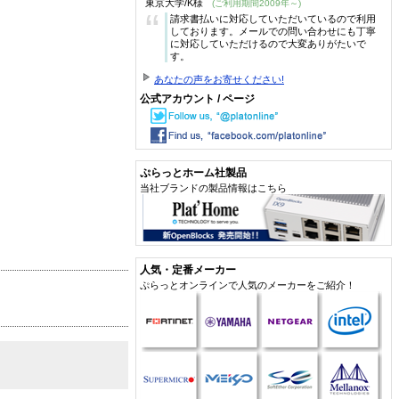
東京大学/K様
(ご利用期間2009年～)
“
請求書払いに対応していただいているので利用
しております。メールでの問い合わせにも丁寧
に対応していただけるので大変ありがたいで
す。
あなたの声をお寄せください!
公式アカウント / ページ
ぷらっとホーム社製品
当社ブランドの製品情報はこちら
人気・定番メーカー
ぷらっとオンラインで人気のメーカーをご紹介！