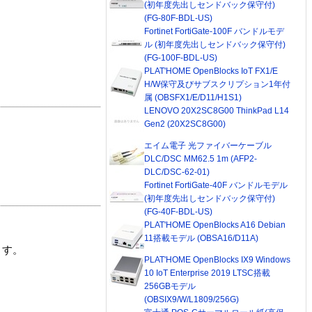
(初年度先出しセンドバック保守付)
(FG-80F-BDL-US)
Fortinet FortiGate-100F バンドルモデ
ル (初年度先出しセンドバック保守付)
(FG-100F-BDL-US)
PLAT'HOME OpenBlocks IoT FX1/E
H/W保守及びサブスクリプション1年付
属 (OBSFX1/E/D11/H1S1)
LENOVO 20X2SC8G00 ThinkPad L14
Gen2 (20X2SC8G00)
エイム電子 光ファイバーケーブル
DLC/DSC MM62.5 1m (AFP2-
DLC/DSC-62-01)
Fortinet FortiGate-40F バンドルモデル
(初年度先出しセンドバック保守付)
(FG-40F-BDL-US)
PLAT'HOME OpenBlocks A16 Debian
11搭載モデル (OBSA16/D11A)
ます。
PLAT'HOME OpenBlocks IX9 Windows
10 IoT Enterprise 2019 LTSC搭載
256GBモデル
(OBSIX9/W/L1809/256G)