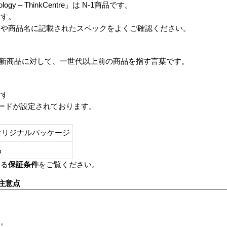
chnology – ThinkCentre」は N-1商品です。
ます。
番や商品名に記載されたスペックをよくご確認ください。
は、最新商品に対して、一世代以上前の商品を指す言葉です。
です
レードが設定されております。
オリジナルパッケージ
し品
いる
保証条件
をご覧ください。
注意点
す。