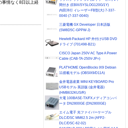
の事情なく8日以上経
間付き (EBIX/SYSLOG120G/1Y)
内田洋行 イレーザーFB型(大) 7-337-
0040 (7-337-0040)
三菱電機 GX Developer 日本語版
(SW8D5C-GPPW-J)
Hewlett-Packard HP 外付けUSB DVD
ドライブ (701498-B21)
CISCO Japan 250V AC Type A Power
Cable (CAB-TA-250V-JP=)
PLAT'HOME OpenBlocks IX9 Debian
11搭載モデル (OBSIX9/D11A)
金井電器産業 MINI KEYBOARD Pro
USBモデル 英語版 (金井電器)
(HMB632KUS/R)
大電 100BASE-TX/FXメディアコンバ
ータ DN2800GE (DN2800GE)
エイム電子 光ファイバーケーブル
DLC/DSC MM62.5 2m (AFP2-
DLC/DSC-62-02)