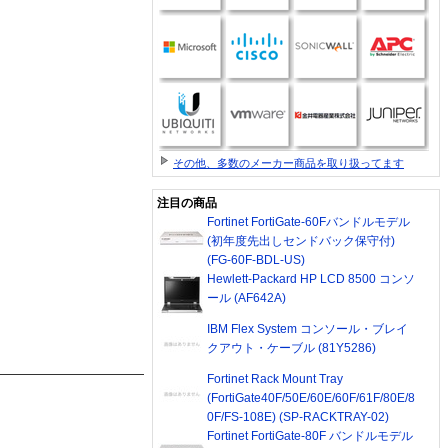
その他、多数のメーカー商品を取り扱ってます
注目の商品
Fortinet FortiGate-60Fバンドルモデル
(初年度先出しセンドバック保守付)
(FG-60F-BDL-US)
Hewlett-Packard HP LCD 8500 コンソ
ール (AF642A)
IBM Flex System コンソール・ブレイ
クアウト・ケーブル (81Y5286)
Fortinet Rack Mount Tray
(FortiGate40F/50E/60E/60F/61F/80E/8
0F/FS-108E) (SP-RACKTRAY-02)
Fortinet FortiGate-80F バンドルモデル