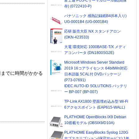
富士通 POS-Cサーマルロール紙(高保
存) (0722410-P)
パナソニック 感熱記録紙B4(6本入り)
UG-0001B4 (UG-0001B4)
応研 販売大臣 NX スタンドアロン
(OKN-423533)
大電 環境対応 1000BASE-T/X メディ
アコンバータ (DN1800SG2E)
Microsoft Windows Server Standard
2019 16コアライセンス 64bitWin対応
着までに時間がかかる
日本語版 5CAL付 DVDパッケージ
(P73-07691)
IDEC AUTO-ID SOLUTIONS バッテリ
ー BP-007 (BP-007)
TP-Link AX1800 壁面埋め込み型 Wi-Fi
6アクセスポイント (EAP615-WALL)
PLAT'HOME OpenBlocks IX9 Debian
10搭載モデル (OBSIX9/D10A)
PLAT'HOME EasyBlocks Syslog 120G
サブスクリプション(保守サービス) 1年