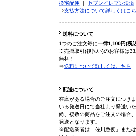
換宅配便
｜
セブンイレブン決済
⇒
支払方法について詳しくはこ
送料について
1つのご注文毎に
一律1,100円(税
※売掛取引(後払い)のお客様は33
無料！
⇒
送料について詳しくはこちら
配送について
在庫がある場合のご注文につき
いる発送日にて当社より発送い
尚、複数の商品をご注文の場合
発送となります。
※配送業者は「佐川急便」また