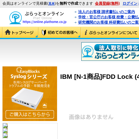
会員はオンラインで見積書(
)を
無料で作成
できます
会員登録(無料)
ログイン
見本
法人のお客様 請求書払いのご案内
学校・官公庁のお客様 校費・公費
研究機関のお客様 科研費払いのご案
IBM [N-1商品]FDD Lock (