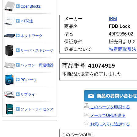
OpenBlocks
メーカー
IBM
IoT関連
商品名
FDD Lock
型番
49P1986-02
ネットワーク
保証条件
販売日より２
返品について
特定商取引法
サーバ・ストレージ
商品番号
41074919
パソコン・周辺機器
本商品は販売を終了しました
PCパーツ
サプライ
このページを印刷する
ソフト・ライセンス
メールでURLを送る
お気に入りに追加する
このページのURL