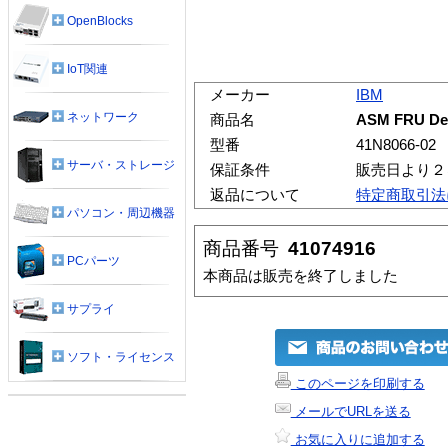
OpenBlocks
IoT関連
メーカー
IBM
ネットワーク
商品名
ASM FRU Des
型番
41N8066-02
サーバ・ストレージ
保証条件
販売日より２
返品について
特定商取引法
パソコン・周辺機器
商品番号
41074916
PCパーツ
本商品は販売を終了しました
サプライ
ソフト・ライセンス
このページを印刷する
メールでURLを送る
お気に入りに追加する