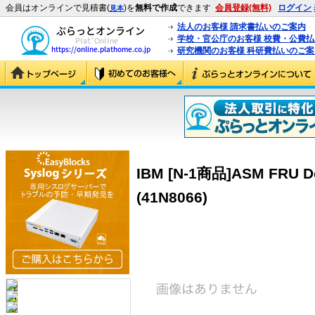
会員はオンラインで見積書(
)を
無料で作成
できます
会員登録(無料)
ログイン
見本
法人のお客様 請求書払いのご案内
学校・官公庁のお客様 校費・公費
研究機関のお客様 科研費払いのご案
IBM [N-1商品]ASM FRU Des
(41N8066)