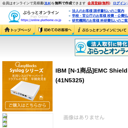
会員はオンラインで見積書(
)を
無料で作成
できます
会員登録(無料)
ログイン
見本
法人のお客様 請求書払いのご案内
学校・官公庁のお客様 校費・公費
研究機関のお客様 科研費払いのご案
IBM [N-1商品]EMC Shield k
(41N5325)