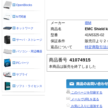
OpenBlocks
IoT関連
メーカー
IBM
ネットワーク
商品名
EMC Shield ki
型番
41N5325-02
サーバ・ストレージ
保証条件
販売日より２
返品について
特定商取引法
パソコン・周辺機器
商品番号
41074915
PCパーツ
本商品は販売を終了しました
サプライ
ソフト・ライセンス
このページを印刷する
メールでURLを送る
お気に入りに追加する