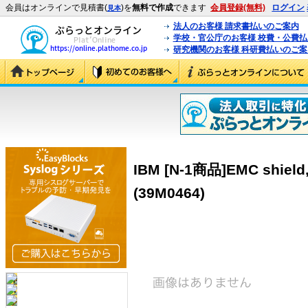
会員はオンラインで見積書(
)を
無料で作成
できます
会員登録(無料)
ログイン
見本
法人のお客様 請求書払いのご案内
学校・官公庁のお客様 校費・公費
研究機関のお客様 科研費払いのご案
IBM [N-1商品]EMC shield, 
(39M0464)