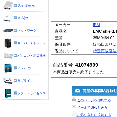
OpenBlocks
IoT関連
メーカー
IBM
ネットワーク
商品名
EMC shield, f
型番
39M0464-02
サーバ・ストレージ
保証条件
販売日より２
返品について
特定商取引法
パソコン・周辺機器
商品番号
41074909
PCパーツ
本商品は販売を終了しました
サプライ
ソフト・ライセンス
このページを印刷する
メールでURLを送る
お気に入りに追加する