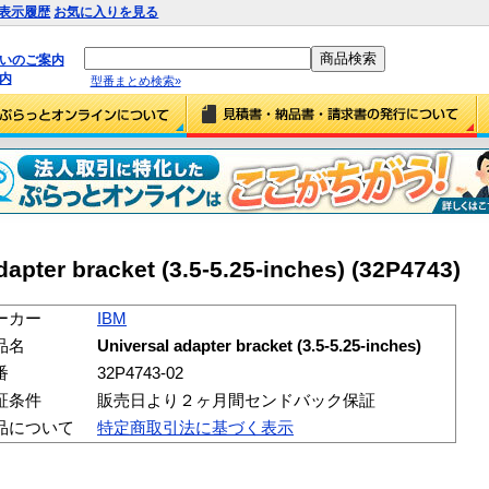
表示履歴
お気に入りを見る
払いのご案内
内
型番まとめ検索»
pter bracket (3.5-5.25-inches) (32P4743)
ーカー
IBM
品名
Universal adapter bracket (3.5-5.25-inches)
番
32P4743-02
証条件
販売日より２ヶ月間センドバック保証
品について
特定商取引法に基づく表示