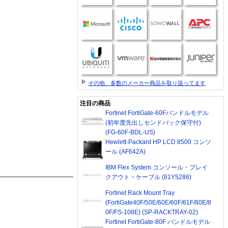
その他、多数のメーカー商品を取り扱ってます
注目の商品
Fortinet FortiGate-60Fバンドルモデル
(初年度先出しセンドバック保守付)
(FG-60F-BDL-US)
Hewlett-Packard HP LCD 8500 コンソ
ール (AF642A)
IBM Flex System コンソール・ブレイ
クアウト・ケーブル (81Y5286)
Fortinet Rack Mount Tray
(FortiGate40F/50E/60E/60F/61F/80E/8
0F/FS-108E) (SP-RACKTRAY-02)
Fortinet FortiGate-80F バンドルモデル