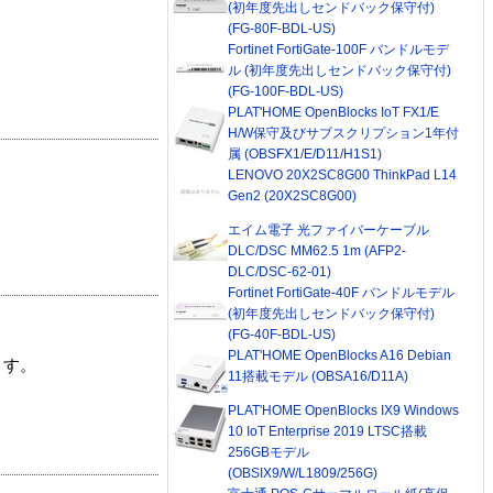
(初年度先出しセンドバック保守付)
(FG-80F-BDL-US)
Fortinet FortiGate-100F バンドルモデ
ル (初年度先出しセンドバック保守付)
(FG-100F-BDL-US)
PLAT'HOME OpenBlocks IoT FX1/E
H/W保守及びサブスクリプション1年付
属 (OBSFX1/E/D11/H1S1)
LENOVO 20X2SC8G00 ThinkPad L14
Gen2 (20X2SC8G00)
エイム電子 光ファイバーケーブル
DLC/DSC MM62.5 1m (AFP2-
DLC/DSC-62-01)
Fortinet FortiGate-40F バンドルモデル
(初年度先出しセンドバック保守付)
(FG-40F-BDL-US)
PLAT'HOME OpenBlocks A16 Debian
ます。
11搭載モデル (OBSA16/D11A)
PLAT'HOME OpenBlocks IX9 Windows
10 IoT Enterprise 2019 LTSC搭載
256GBモデル
(OBSIX9/W/L1809/256G)