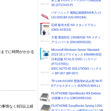
富士通 POS-Cサーマルロール紙(高保
存) (0722410-P)
パナソニック 感熱記録紙B4(6本入り)
UG-0001B4 (UG-0001B4)
応研 販売大臣 NX スタンドアロン
(OKN-423533)
大電 環境対応 1000BASE-T/X メディ
アコンバータ (DN1800SG2E)
Microsoft Windows Server Standard
着までに時間がかかる
2019 16コアライセンス 64bitWin対応
日本語版 5CAL付 DVDパッケージ
(P73-07691)
IDEC AUTO-ID SOLUTIONS バッテリ
ー BP-007 (BP-007)
TP-Link AX1800 壁面埋め込み型 Wi-Fi
6アクセスポイント (EAP615-WALL)
PLAT'HOME OpenBlocks IX9 Debian
10搭載モデル (OBSIX9/D10A)
PLAT'HOME EasyBlocks Syslog 120G
の事情なく8日以上経
サブスクリプション(保守サービス) 1年