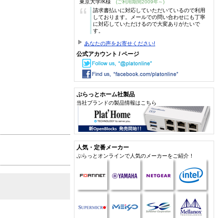
東京大学/K様
(ご利用期間2009年～)
“
請求書払いに対応していただいているので利用
しております。メールでの問い合わせにも丁寧
に対応していただけるので大変ありがたいで
す。
あなたの声をお寄せください!
公式アカウント / ページ
ぷらっとホーム社製品
当社ブランドの製品情報はこちら
人気・定番メーカー
ぷらっとオンラインで人気のメーカーをご紹介！