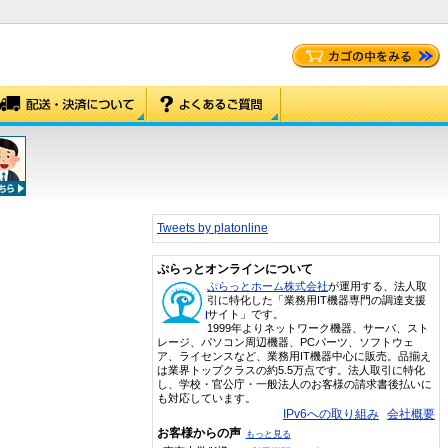
Tweets by platonline
ぷらっとオンラインについて
ぷらっとホーム株式会社
が運用する、法人取
引に特化した「業務用IT機器専門の調達支援
サイト」です。
1999年よりネットワーク機器、サーバ、スト
レージ、パソコン周辺機器、PCパーツ、ソフトウェ
ア、ライセンスなど、業務用IT機器中心に販売。品揃え
は業界トップクラスの約5.5万点です。法人取引に特化
し、学校・官公庁・一般法人のお客様の請求書後払いに
も対応しています。
IPv6への取り組み
会社概要
お客様からの声
もっと見る