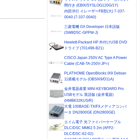
間付き (EBIX/SYSLOG120G/1Y)
内田洋行 イレーザーFB型(大) 7-337-
0040 (7-337-0040)
三菱電機 GX Developer 日本語版
(SW8D5C-GPPW-J)
Hewlett-Packard HP 外付けUSB DVD
ドライブ (701498-B21)
CISCO Japan 250V AC Type A Power
Cable (CAB-TA-250V-JP=)
PLAT'HOME OpenBlocks IX9 Debian
11搭載モデル (OBSIX9/D11A)
金井電器産業 MINI KEYBOARD Pro
USBモデル 英語版 (金井電器)
(HMB632KUS/R)
大電 100BASE-TX/FXメディアコンバ
ータ DN2800GE (DN2800GE)
エイム電子 光ファイバーケーブル
DLC/DSC MM62.5 2m (AFP2-
DLC/DSC-62-02)