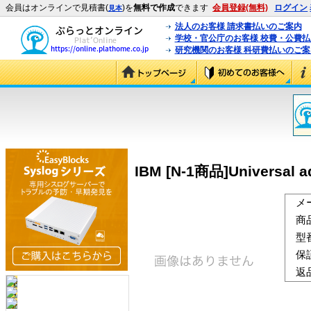
会員はオンラインで見積書(
)を
無料で作成
できます
会員登録(無料)
ログイン
見本
法人のお客様 請求書払いのご案内
学校・官公庁のお客様 校費・公費
研究機関のお客様 科研費払いのご案
IBM [N-1商品]Universal ada
メ
商
型
保
返