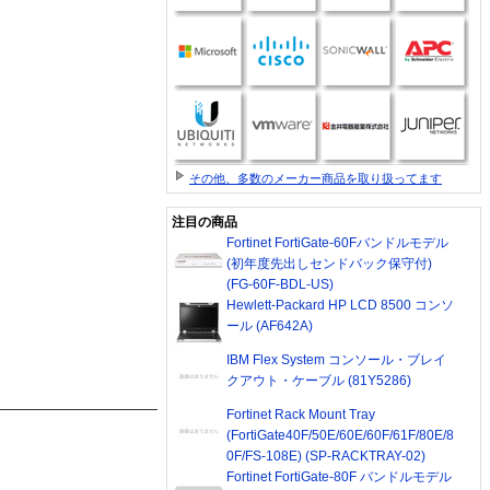
その他、多数のメーカー商品を取り扱ってます
注目の商品
Fortinet FortiGate-60Fバンドルモデル
(初年度先出しセンドバック保守付)
(FG-60F-BDL-US)
Hewlett-Packard HP LCD 8500 コンソ
ール (AF642A)
IBM Flex System コンソール・ブレイ
クアウト・ケーブル (81Y5286)
Fortinet Rack Mount Tray
(FortiGate40F/50E/60E/60F/61F/80E/8
0F/FS-108E) (SP-RACKTRAY-02)
Fortinet FortiGate-80F バンドルモデル