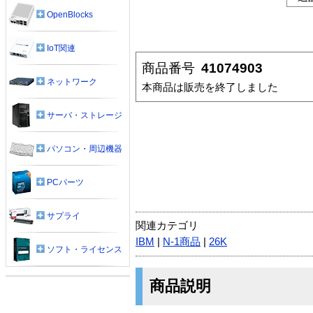
OpenBlocks
IoT関連
商品番号
41074903
ネットワーク
本商品は販売を終了しました
サーバ・ストレージ
パソコン・周辺機器
PCパーツ
サプライ
関連カテゴリ
IBM
|
N-1商品
|
26K
ソフト・ライセンス
商品説明