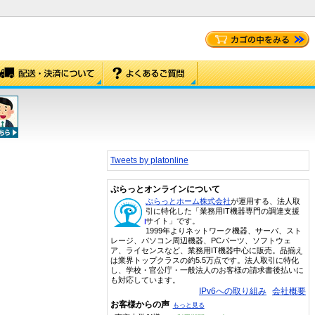
Tweets by platonline
ぷらっとオンラインについて
ぷらっとホーム株式会社
が運用する、法人取
引に特化した「業務用IT機器専門の調達支援
サイト」です。
1999年よりネットワーク機器、サーバ、スト
レージ、パソコン周辺機器、PCパーツ、ソフトウェ
ア、ライセンスなど、業務用IT機器中心に販売。品揃え
は業界トップクラスの約5.5万点です。法人取引に特化
し、学校・官公庁・一般法人のお客様の請求書後払いに
も対応しています。
IPv6への取り組み
会社概要
お客様からの声
もっと見る