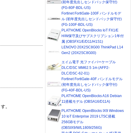
(初年度先出しセンドバック保守付)
(FG-80F-BDL-US)
Fortinet FortiGate-100F バンドルモデ
ル (初年度先出しセンドバック保守付)
(FG-100F-BDL-US)
PLAT'HOME OpenBlocks IoT FX1/E
H/W保守及びサブスクリプション1年付
属 (OBSFX1/E/D11/H1S1)
LENOVO 20X2SC8G00 ThinkPad L14
Gen2 (20X2SC8G00)
エイム電子 光ファイバーケーブル
DLC/DSC MM62.5 1m (AFP2-
DLC/DSC-62-01)
Fortinet FortiGate-40F バンドルモデル
(初年度先出しセンドバック保守付)
(FG-40F-BDL-US)
PLAT'HOME OpenBlocks A16 Debian
11搭載モデル (OBSA16/D11A)
ます。
PLAT'HOME OpenBlocks IX9 Windows
10 IoT Enterprise 2019 LTSC搭載
256GBモデル
(OBSIX9/W/L1809/256G)