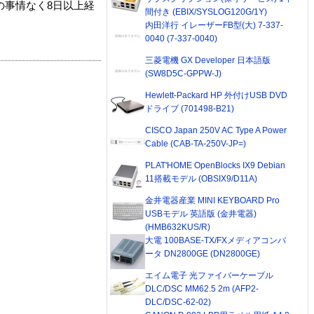
の事情なく8日以上経
間付き (EBIX/SYSLOG120G/1Y)
内田洋行 イレーザーFB型(大) 7-337-
0040 (7-337-0040)
三菱電機 GX Developer 日本語版
(SW8D5C-GPPW-J)
Hewlett-Packard HP 外付けUSB DVD
ドライブ (701498-B21)
CISCO Japan 250V AC Type A Power
Cable (CAB-TA-250V-JP=)
PLAT'HOME OpenBlocks IX9 Debian
11搭載モデル (OBSIX9/D11A)
金井電器産業 MINI KEYBOARD Pro
USBモデル 英語版 (金井電器)
(HMB632KUS/R)
大電 100BASE-TX/FXメディアコンバ
ータ DN2800GE (DN2800GE)
エイム電子 光ファイバーケーブル
DLC/DSC MM62.5 2m (AFP2-
DLC/DSC-62-02)