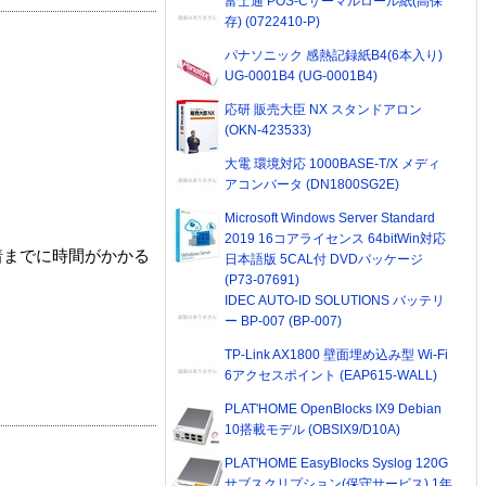
富士通 POS-Cサーマルロール紙(高保
存) (0722410-P)
パナソニック 感熱記録紙B4(6本入り)
UG-0001B4 (UG-0001B4)
応研 販売大臣 NX スタンドアロン
(OKN-423533)
大電 環境対応 1000BASE-T/X メディ
アコンバータ (DN1800SG2E)
Microsoft Windows Server Standard
2019 16コアライセンス 64bitWin対応
着までに時間がかかる
日本語版 5CAL付 DVDパッケージ
(P73-07691)
IDEC AUTO-ID SOLUTIONS バッテリ
ー BP-007 (BP-007)
TP-Link AX1800 壁面埋め込み型 Wi-Fi
6アクセスポイント (EAP615-WALL)
PLAT'HOME OpenBlocks IX9 Debian
10搭載モデル (OBSIX9/D10A)
PLAT'HOME EasyBlocks Syslog 120G
サブスクリプション(保守サービス) 1年