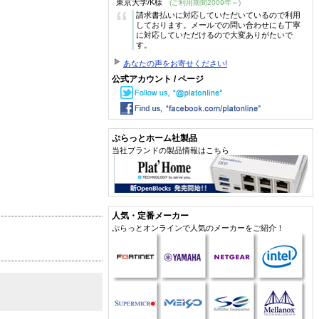
東京大学/K様
(ご利用期間2009年～)
“
請求書払いに対応していただいているので利用
しております。メールでの問い合わせにも丁寧
に対応していただけるので大変ありがたいで
す。
あなたの声をお寄せください!
公式アカウント / ページ
ぷらっとホーム社製品
当社ブランドの製品情報はこちら
人気・定番メーカー
ぷらっとオンラインで人気のメーカーをご紹介！