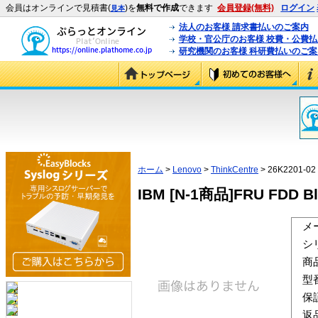
会員はオンラインで見積書(
)を
無料で作成
できます
会員登録(無料)
ログイン
見本
法人のお客様 請求書払いのご案内
学校・官公庁のお客様 校費・公費
研究機関のお客様 科研費払いのご案
ホーム
>
Lenovo
>
ThinkCentre
> 26K2201-02
IBM [N-1商品]FRU FDD Bla
メ
シ
商
型
保
返