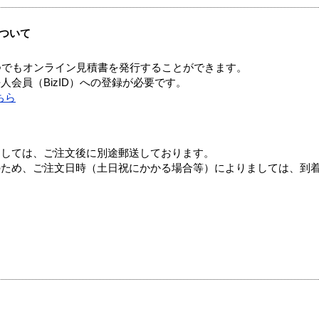
ついて
つでもオンライン見積書を発行することができます。
会員（BizID）への登録が必要です。
ちら
ましては、ご注文後に別途郵送しております。
のため、ご注文日時（土日祝にかかる場合等）によりましては、到