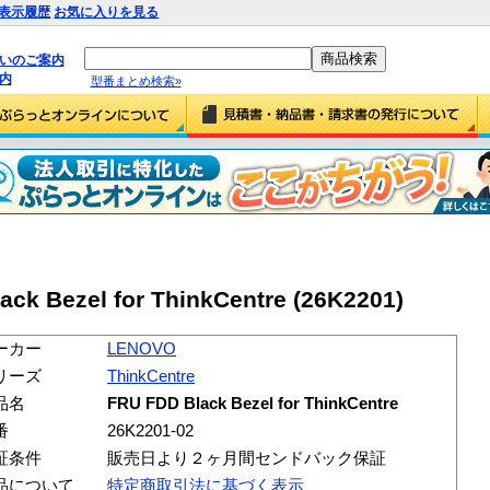
表示履歴
お気に入りを見る
払いのご案内
内
型番まとめ検索»
ck Bezel for ThinkCentre (26K2201)
ーカー
LENOVO
リーズ
ThinkCentre
品名
FRU FDD Black Bezel for ThinkCentre
番
26K2201-02
証条件
販売日より２ヶ月間センドバック保証
品について
特定商取引法に基づく表示