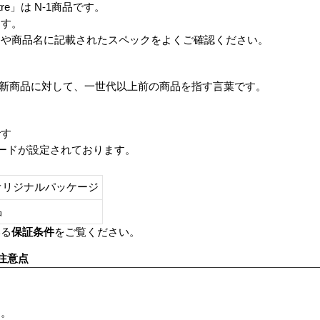
kCentre」は N-1商品です。
ます。
番や商品名に記載されたスペックをよくご確認ください。
は、最新商品に対して、一世代以上前の商品を指す言葉です。
です
レードが設定されております。
オリジナルパッケージ
し品
いる
保証条件
をご覧ください。
注意点
す。