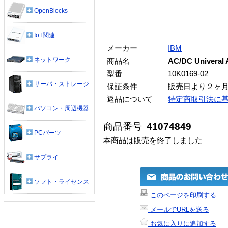
OpenBlocks
IoT関連
メーカー
IBM
ネットワーク
商品名
AC/DC Univeral 
型番
10K0169-02
サーバ・ストレージ
保証条件
販売日より２ヶ
返品について
特定商取引法に
パソコン・周辺機器
商品番号
41074849
PCパーツ
本商品は販売を終了しました
サプライ
ソフト・ライセンス
このページを印刷する
メールでURLを送る
お気に入りに追加する