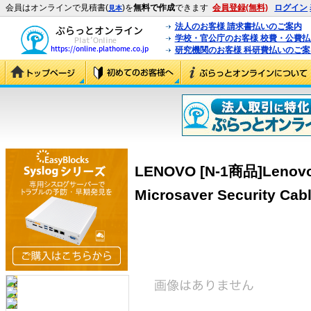
会員はオンラインで見積書(
)を
無料で作成
できます
会員登録(無料)
ログイン
見本
法人のお客様 請求書払いのご案内
学校・官公庁のお客様 校費・公費
研究機関のお客様 科研費払いのご案
LENOVO [N-1商品]Lenovo 
Microsaver Security Cab