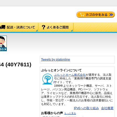
Tweets by platonline
4 (40Y7611)
ぷらっとオンラインについて
ぷらっとホーム株式会社
が運用する、法人取
引に特化した「業務用IT機器専門の調達支援
サイト」です。
1999年よりネットワーク機器、サーバ、スト
レージ、パソコン周辺機器、PCパーツ、ソフトウェ
ア、ライセンスなど、業務用IT機器中心に販売。品揃え
は業界トップクラスの約5.5万点です。法人取引に特化
し、学校・官公庁・一般法人のお客様の請求書後払いに
も対応しています。
IPv6への取り組み
会社概要
お客様からの声
もっと見る