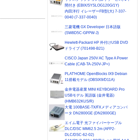
間付き (EBIX/SYSLOG120G/1Y)
内田洋行 イレーザーFB型(大) 7-337-
0040 (7-337-0040)
三菱電機 GX Developer 日本語版
(SW8D5C-GPPW-J)
Hewlett-Packard HP 外付けUSB DVD
ドライブ (701498-B21)
CISCO Japan 250V AC Type A Power
Cable (CAB-TA-250V-JP=)
PLAT'HOME OpenBlocks IX9 Debian
11搭載モデル (OBSIX9/D11A)
金井電器産業 MINI KEYBOARD Pro
USBモデル 英語版 (金井電器)
(HMB632KUS/R)
大電 100BASE-TX/FXメディアコンバ
ータ DN2800GE (DN2800GE)
エイム電子 光ファイバーケーブル
DLC/DSC MM62.5 2m (AFP2-
DLC/DSC-62-02)