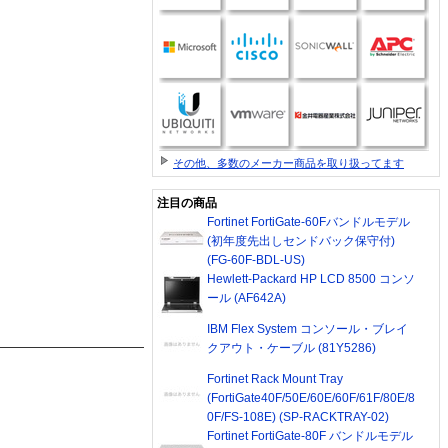
その他、多数のメーカー商品を取り扱ってます
注目の商品
Fortinet FortiGate-60Fバンドルモデル
(初年度先出しセンドバック保守付)
(FG-60F-BDL-US)
Hewlett-Packard HP LCD 8500 コンソ
ール (AF642A)
IBM Flex System コンソール・ブレイ
クアウト・ケーブル (81Y5286)
Fortinet Rack Mount Tray
(FortiGate40F/50E/60E/60F/61F/80E/8
0F/FS-108E) (SP-RACKTRAY-02)
Fortinet FortiGate-80F バンドルモデル