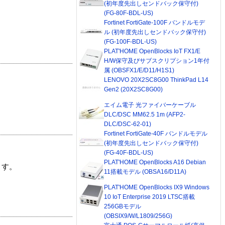
(初年度先出しセンドバック保守付)
(FG-80F-BDL-US)
Fortinet FortiGate-100F バンドルモデ
ル (初年度先出しセンドバック保守付)
(FG-100F-BDL-US)
PLAT'HOME OpenBlocks IoT FX1/E
H/W保守及びサブスクリプション1年付
属 (OBSFX1/E/D11/H1S1)
LENOVO 20X2SC8G00 ThinkPad L14
Gen2 (20X2SC8G00)
エイム電子 光ファイバーケーブル
DLC/DSC MM62.5 1m (AFP2-
DLC/DSC-62-01)
Fortinet FortiGate-40F バンドルモデル
(初年度先出しセンドバック保守付)
(FG-40F-BDL-US)
PLAT'HOME OpenBlocks A16 Debian
ます。
11搭載モデル (OBSA16/D11A)
PLAT'HOME OpenBlocks IX9 Windows
10 IoT Enterprise 2019 LTSC搭載
256GBモデル
(OBSIX9/W/L1809/256G)