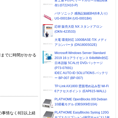
富士通 POS-Cサーマルロール紙(高保
存) (0722410-P)
パナソニック 感熱記録紙B4(6本入り)
UG-0001B4 (UG-0001B4)
応研 販売大臣 NX スタンドアロン
(OKN-423533)
大電 環境対応 1000BASE-T/X メディ
アコンバータ (DN1800SG2E)
Microsoft Windows Server Standard
着までに時間がかかる
2019 16コアライセンス 64bitWin対応
日本語版 5CAL付 DVDパッケージ
(P73-07691)
IDEC AUTO-ID SOLUTIONS バッテリ
ー BP-007 (BP-007)
TP-Link AX1800 壁面埋め込み型 Wi-Fi
6アクセスポイント (EAP615-WALL)
PLAT'HOME OpenBlocks IX9 Debian
10搭載モデル (OBSIX9/D10A)
PLAT'HOME EasyBlocks Syslog 120G
の事情なく8日以上経
サブスクリプション(保守サービス) 1年