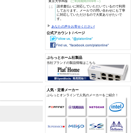
東京大学/K様
(ご利用期間2009年～)
“
請求書払いに対応していただいているので利用
しております。メールでの問い合わせにも丁寧
に対応していただけるので大変ありがたいで
す。
あなたの声をお寄せください!
公式アカウント / ページ
ぷらっとホーム社製品
当社ブランドの製品情報はこちら
人気・定番メーカー
ぷらっとオンラインで人気のメーカーをご紹介！