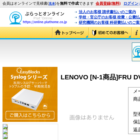
会員はオンラインで見積書(
)を
無料で作成
できます
会員登録(無料)
ログイン
見本
法人のお客様 請求書払いのご案内
学校・官公庁のお客様 校費・公費
研究機関のお客様 科研費払いのご案
LENOVO [N-1商品]FRU DVI 
メ
商
型
保
返