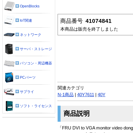
OpenBlocks
商品番号
41074841
IoT関連
本商品は販売を終了しました
ネットワーク
サーバ・ストレージ
パソコン・周辺機器
PCパーツ
関連カテゴリ
サプライ
N-1商品
|
40Y7611
|
40Y
ソフト・ライセンス
商品説明
「FRU DVI to VGA monitor video 