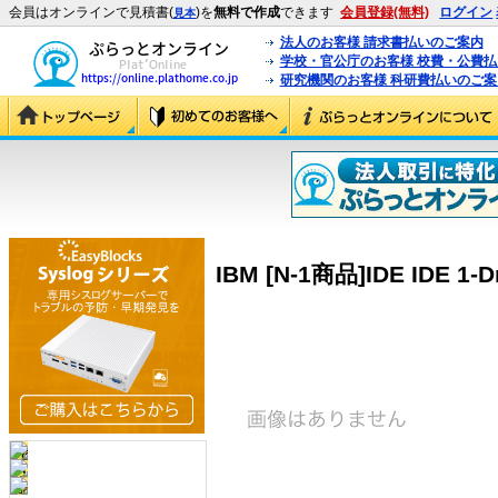
会員はオンラインで見積書(
)を
無料で作成
できます
会員登録(無料)
ログイン
見本
法人のお客様 請求書払いのご案内
学校・官公庁のお客様 校費・公費
研究機関のお客様 科研費払いのご案
IBM [N-1商品]IDE IDE 1-D