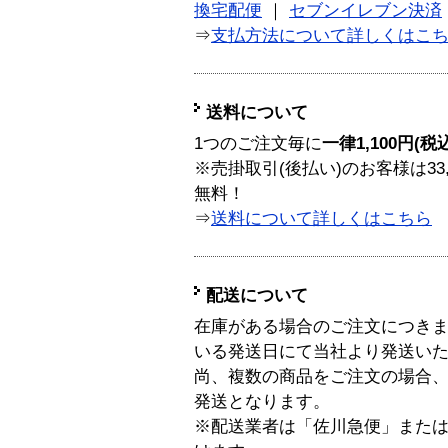
換宅配便
｜
セブンイレブン決済
⇒
支払方法について詳しくはこ
送料について
1つのご注文毎に
一律1,100円(税
※売掛取引(後払い)のお客様は33
無料！
⇒
送料について詳しくはこちら
配送について
在庫がある場合のご注文につき
いる発送日にて当社より発送い
尚、複数の商品をご注文の場合
発送となります。
※配送業者は「佐川急便」また