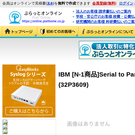
会員はオンラインで見積書(
)を
無料で作成
できます
会員登録(無料)
ログイン
見本
法人のお客様 請求書払いのご案内
学校・官公庁のお客様 校費・公費
研究機関のお客様 科研費払いのご案
IBM [N-1商品]Serial to Par
(32P3609)