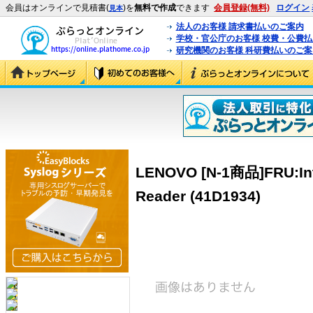
会員はオンラインで見積書(
)を
無料で作成
できます
会員登録(無料)
ログイン
見本
法人のお客様 請求書払いのご案内
学校・官公庁のお客様 校費・公費
研究機関のお客様 科研費払いのご案
LENOVO [N-1商品]FRU:Int
Reader (41D1934)