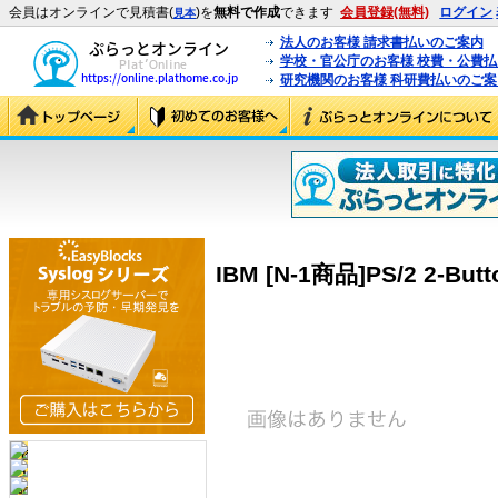
会員はオンラインで見積書(
)を
無料で作成
できます
会員登録(無料)
ログイン
見本
法人のお客様 請求書払いのご案内
学校・官公庁のお客様 校費・公費
研究機関のお客様 科研費払いのご案
IBM [N-1商品]PS/2 2-Butt