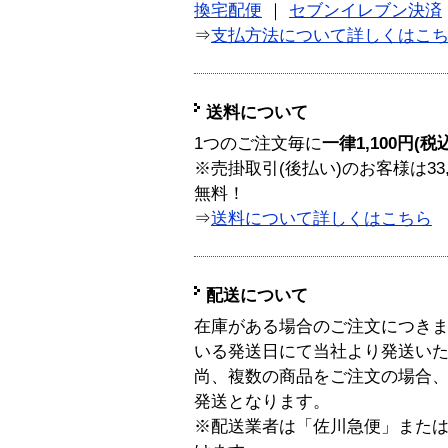
換宅配便
｜
セブンイレブン決済
⇒
支払方法について詳しくはこ
送料について
1つのご注文毎に
一律1,100円(税
※売掛取引(後払い)のお客様は33
無料！
⇒
送料について詳しくはこちら
配送について
在庫がある場合のご注文につき
いる発送日にて当社より発送い
尚、複数の商品をご注文の場合
発送となります。
※配送業者は「佐川急便」また