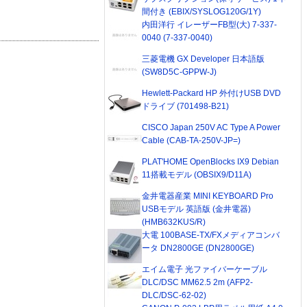
間付き (EBIX/SYSLOG120G/1Y)
内田洋行 イレーザーFB型(大) 7-337-
0040 (7-337-0040)
三菱電機 GX Developer 日本語版
(SW8D5C-GPPW-J)
Hewlett-Packard HP 外付けUSB DVD
ドライブ (701498-B21)
CISCO Japan 250V AC Type A Power
Cable (CAB-TA-250V-JP=)
PLAT'HOME OpenBlocks IX9 Debian
11搭載モデル (OBSIX9/D11A)
金井電器産業 MINI KEYBOARD Pro
USBモデル 英語版 (金井電器)
(HMB632KUS/R)
大電 100BASE-TX/FXメディアコンバ
ータ DN2800GE (DN2800GE)
エイム電子 光ファイバーケーブル
DLC/DSC MM62.5 2m (AFP2-
DLC/DSC-62-02)