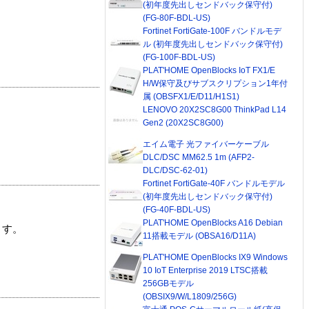
(初年度先出しセンドバック保守付)
(FG-80F-BDL-US)
Fortinet FortiGate-100F バンドルモデ
ル (初年度先出しセンドバック保守付)
(FG-100F-BDL-US)
PLAT'HOME OpenBlocks IoT FX1/E
H/W保守及びサブスクリプション1年付
属 (OBSFX1/E/D11/H1S1)
LENOVO 20X2SC8G00 ThinkPad L14
Gen2 (20X2SC8G00)
エイム電子 光ファイバーケーブル
DLC/DSC MM62.5 1m (AFP2-
DLC/DSC-62-01)
Fortinet FortiGate-40F バンドルモデル
(初年度先出しセンドバック保守付)
(FG-40F-BDL-US)
PLAT'HOME OpenBlocks A16 Debian
ます。
11搭載モデル (OBSA16/D11A)
PLAT'HOME OpenBlocks IX9 Windows
10 IoT Enterprise 2019 LTSC搭載
256GBモデル
(OBSIX9/W/L1809/256G)