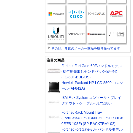
その他、多数のメーカー商品を取り扱ってます
注目の商品
Fortinet FortiGate-60Fバンドルモデル
(初年度先出しセンドバック保守付)
(FG-60F-BDL-US)
Hewlett-Packard HP LCD 8500 コンソ
ール (AF642A)
IBM Flex System コンソール・ブレイ
クアウト・ケーブル (81Y5286)
Fortinet Rack Mount Tray
(FortiGate40F/50E/60E/60F/61F/80E/8
0F/FS-108E) (SP-RACKTRAY-02)
Fortinet FortiGate-80F バンドルモデル