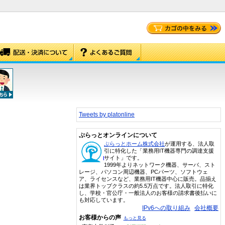
Tweets by platonline
ぷらっとオンラインについて
ぷらっとホーム株式会社
が運用する、法人取
引に特化した「業務用IT機器専門の調達支援
サイト」です。
1999年よりネットワーク機器、サーバ、スト
レージ、パソコン周辺機器、PCパーツ、ソフトウェ
ア、ライセンスなど、業務用IT機器中心に販売。品揃え
は業界トップクラスの約5.5万点です。法人取引に特化
し、学校・官公庁・一般法人のお客様の請求書後払いに
も対応しています。
IPv6への取り組み
会社概要
お客様からの声
もっと見る