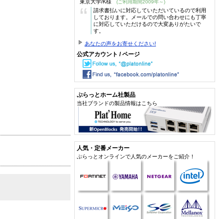
東京大学/K様
(ご利用期間2009年～)
“
請求書払いに対応していただいているので利用
しております。メールでの問い合わせにも丁寧
に対応していただけるので大変ありがたいで
す。
あなたの声をお寄せください!
公式アカウント / ページ
ぷらっとホーム社製品
当社ブランドの製品情報はこちら
人気・定番メーカー
ぷらっとオンラインで人気のメーカーをご紹介！