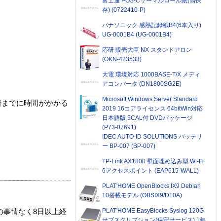
富士通 POS-Cサーマルロール紙(高保
存) (0722410-P)
パナソニック 感熱記録紙B4(6本入り)
UG-0001B4 (UG-0001B4)
応研 販売大臣 NX スタンドアロン
(OKN-423533)
大電 環境対応 1000BASE-T/X メディ
アコンバータ (DN1800SG2E)
Microsoft Windows Server Standard
着までに時間がかかる
2019 16コアライセンス 64bitWin対応
日本語版 5CAL付 DVDパッケージ
(P73-07691)
IDEC AUTO-ID SOLUTIONS バッテリ
ー BP-007 (BP-007)
TP-Link AX1800 壁面埋め込み型 Wi-Fi
6アクセスポイント (EAP615-WALL)
PLAT'HOME OpenBlocks IX9 Debian
10搭載モデル (OBSIX9/D10A)
PLAT'HOME EasyBlocks Syslog 120G
の事情なく8日以上経
サブスクリプション(保守サービス) 1年