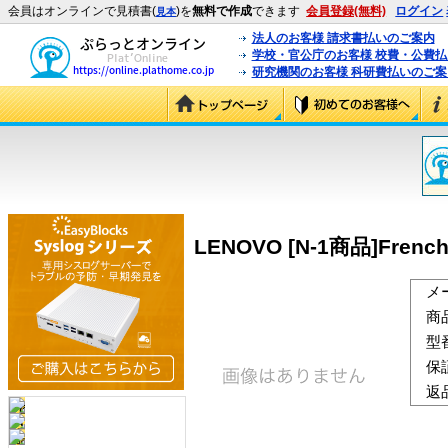
会員はオンラインで見積書(
)を
無料で作成
できます
会員登録(無料)
ログイン
見本
法人のお客様 請求書払いのご案内
学校・官公庁のお客様 校費・公費
研究機関のお客様 科研費払いのご案
LENOVO [N-1商品]French P
メ
商
型
保
返