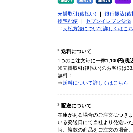
売掛取引(後払い)
｜
銀行振込(後
換宅配便
｜
セブンイレブン決済
⇒
支払方法について詳しくはこ
送料について
1つのご注文毎に
一律1,100円(税
※売掛取引(後払い)のお客様は33
無料！
⇒
送料について詳しくはこちら
配送について
在庫がある場合のご注文につき
いる発送日にて当社より発送い
尚、複数の商品をご注文の場合