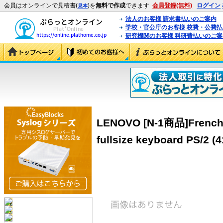
会員はオンラインで見積書(
)を
無料で作成
できます
会員登録(無料)
ログイン
見本
法人のお客様 請求書払いのご案内
学校・官公庁のお客様 校費・公費
研究機関のお客様 科研費払いのご案
LENOVO [N-1商品]French 
fullsize keyboard PS/2 (