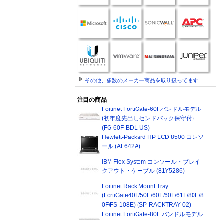
その他、多数のメーカー商品を取り扱ってます
注目の商品
Fortinet FortiGate-60Fバンドルモデル
(初年度先出しセンドバック保守付)
(FG-60F-BDL-US)
Hewlett-Packard HP LCD 8500 コンソ
ール (AF642A)
IBM Flex System コンソール・ブレイ
クアウト・ケーブル (81Y5286)
Fortinet Rack Mount Tray
(FortiGate40F/50E/60E/60F/61F/80E/8
0F/FS-108E) (SP-RACKTRAY-02)
Fortinet FortiGate-80F バンドルモデル