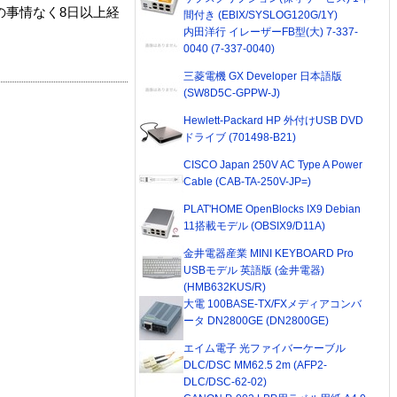
の事情なく8日以上経
間付き (EBIX/SYSLOG120G/1Y)
内田洋行 イレーザーFB型(大) 7-337-
0040 (7-337-0040)
三菱電機 GX Developer 日本語版
(SW8D5C-GPPW-J)
Hewlett-Packard HP 外付けUSB DVD
ドライブ (701498-B21)
CISCO Japan 250V AC Type A Power
Cable (CAB-TA-250V-JP=)
PLAT'HOME OpenBlocks IX9 Debian
11搭載モデル (OBSIX9/D11A)
金井電器産業 MINI KEYBOARD Pro
USBモデル 英語版 (金井電器)
(HMB632KUS/R)
大電 100BASE-TX/FXメディアコンバ
ータ DN2800GE (DN2800GE)
エイム電子 光ファイバーケーブル
DLC/DSC MM62.5 2m (AFP2-
DLC/DSC-62-02)