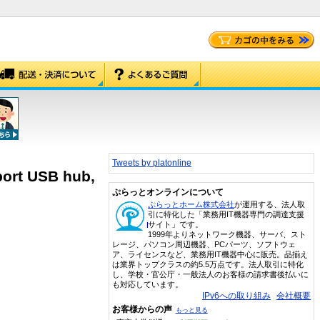
Tweets by platonline
ort USB hub,
ぷらっとオンラインについて
ぷらっとホーム株式会社
が運用する、法人取
引に特化した「業務用IT機器専門の調達支援
サイト」です。
1999年よりネットワーク機器、サーバ、スト
レージ、パソコン周辺機器、PCパーツ、ソフトウェ
ア、ライセンスなど、業務用IT機器中心に販売。品揃え
は業界トップクラスの約5.5万点です。法人取引に特化
し、学校・官公庁・一般法人のお客様の請求書後払いに
も対応しています。
IPv6への取り組み
会社概要
お客様からの声
もっと見る