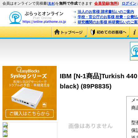
会員はオンラインで見積書(
)を
無料で作成
できます
会員登録(無料)
ログイン
見本
法人のお客様 請求書払いのご案内
学校・官公庁のお客様 校費・公費
研究機関のお客様 科研費払いのご案
IBM [N-1商品]Turkish 440
black) (89P8835)
メ
商
型
保
返