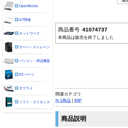
OpenBlocks
IoT関連
商品番号
41074737
ネットワーク
本商品は販売を終了しました
サーバ・ストレージ
パソコン・周辺機器
PCパーツ
サプライ
関連カテゴリ
N-1商品
|
89P
ソフト・ライセンス
商品説明