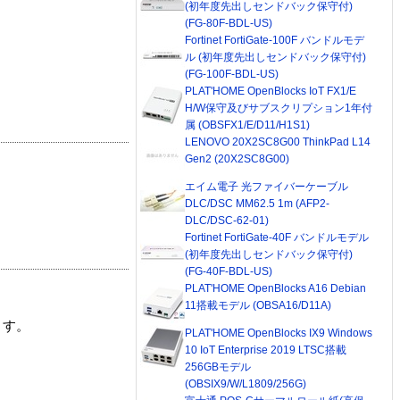
(初年度先出しセンドバック保守付)
(FG-80F-BDL-US)
Fortinet FortiGate-100F バンドルモデ
ル (初年度先出しセンドバック保守付)
(FG-100F-BDL-US)
PLAT'HOME OpenBlocks IoT FX1/E
H/W保守及びサブスクリプション1年付
属 (OBSFX1/E/D11/H1S1)
LENOVO 20X2SC8G00 ThinkPad L14
Gen2 (20X2SC8G00)
エイム電子 光ファイバーケーブル
DLC/DSC MM62.5 1m (AFP2-
DLC/DSC-62-01)
Fortinet FortiGate-40F バンドルモデル
(初年度先出しセンドバック保守付)
(FG-40F-BDL-US)
PLAT'HOME OpenBlocks A16 Debian
11搭載モデル (OBSA16/D11A)
ます。
PLAT'HOME OpenBlocks IX9 Windows
10 IoT Enterprise 2019 LTSC搭載
256GBモデル
(OBSIX9/W/L1809/256G)