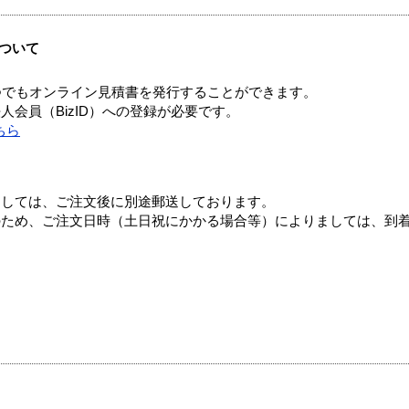
ついて
つでもオンライン見積書を発行することができます。
会員（BizID）への登録が必要です。
ちら
ましては、ご注文後に別途郵送しております。
のため、ご注文日時（土日祝にかかる場合等）によりましては、到