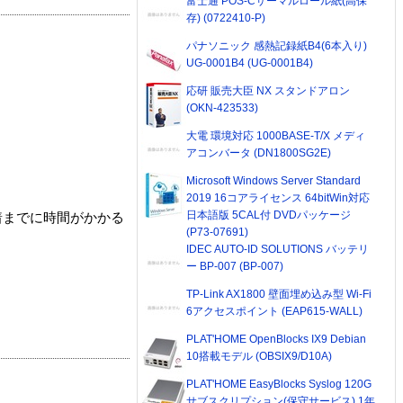
富士通 POS-Cサーマルロール紙(高保
存) (0722410-P)
パナソニック 感熱記録紙B4(6本入り)
UG-0001B4 (UG-0001B4)
応研 販売大臣 NX スタンドアロン
(OKN-423533)
大電 環境対応 1000BASE-T/X メディ
アコンバータ (DN1800SG2E)
Microsoft Windows Server Standard
2019 16コアライセンス 64bitWin対応
日本語版 5CAL付 DVDパッケージ
着までに時間がかかる
(P73-07691)
IDEC AUTO-ID SOLUTIONS バッテリ
ー BP-007 (BP-007)
TP-Link AX1800 壁面埋め込み型 Wi-Fi
6アクセスポイント (EAP615-WALL)
PLAT'HOME OpenBlocks IX9 Debian
10搭載モデル (OBSIX9/D10A)
PLAT'HOME EasyBlocks Syslog 120G
サブスクリプション(保守サービス) 1年