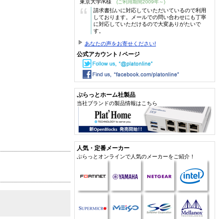
東京大学/K様
(ご利用期間2009年～)
“
請求書払いに対応していただいているので利用
しております。メールでの問い合わせにも丁寧
に対応していただけるので大変ありがたいで
す。
あなたの声をお寄せください!
公式アカウント / ページ
ぷらっとホーム社製品
当社ブランドの製品情報はこちら
人気・定番メーカー
ぷらっとオンラインで人気のメーカーをご紹介！