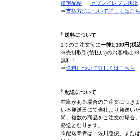
換宅配便
｜
セブンイレブン決済
⇒
支払方法について詳しくはこ
送料について
1つのご注文毎に
一律1,100円(税
※売掛取引(後払い)のお客様は33
無料！
⇒
送料について詳しくはこちら
配送について
在庫がある場合のご注文につき
いる発送日にて当社より発送い
尚、複数の商品をご注文の場合
発送となります。
※配送業者は「佐川急便」また