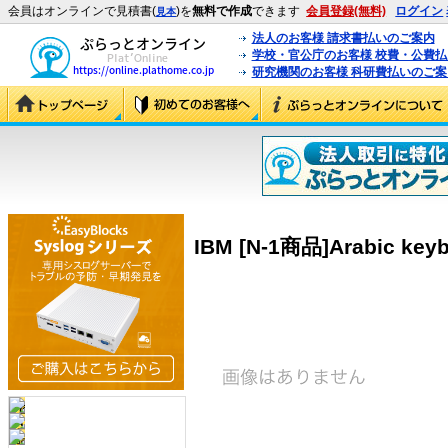
会員はオンラインで見積書(
)を
無料で作成
できます
会員登録(無料)
ログイン
見本
法人のお客様 請求書払いのご案内
学校・官公庁のお客様 校費・公費
研究機関のお客様 科研費払いのご案
IBM [N-1商品]Arabic keybo