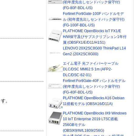
(初年度先出しセンドバック保守付)
(FG-80F-BDL-US)
Fortinet FortiGate-100F バンドルモデ
ル (初年度先出しセンドバック保守付)
(FG-100F-BDL-US)
PLAT'HOME OpenBlocks IoT FX1/E
H/W保守及びサブスクリプション1年付
属 (OBSFX1/E/D11/H1S1)
LENOVO 20X2SC8G00 ThinkPad L14
Gen2 (20X2SC8G00)
エイム電子 光ファイバーケーブル
DLC/DSC MM62.5 1m (AFP2-
DLC/DSC-62-01)
Fortinet FortiGate-40F バンドルモデル
(初年度先出しセンドバック保守付)
(FG-40F-BDL-US)
PLAT'HOME OpenBlocks A16 Debian
ます。
11搭載モデル (OBSA16/D11A)
PLAT'HOME OpenBlocks IX9 Windows
10 IoT Enterprise 2019 LTSC搭載
256GBモデル
(OBSIX9/W/L1809/256G)