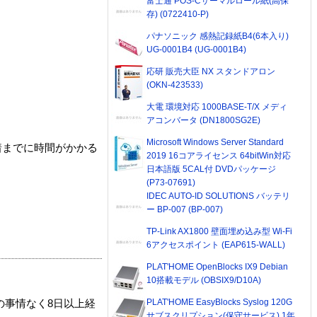
富士通 POS-Cサーマルロール紙(高保
存) (0722410-P)
パナソニック 感熱記録紙B4(6本入り)
UG-0001B4 (UG-0001B4)
応研 販売大臣 NX スタンドアロン
(OKN-423533)
大電 環境対応 1000BASE-T/X メディ
アコンバータ (DN1800SG2E)
Microsoft Windows Server Standard
着までに時間がかかる
2019 16コアライセンス 64bitWin対応
日本語版 5CAL付 DVDパッケージ
(P73-07691)
IDEC AUTO-ID SOLUTIONS バッテリ
ー BP-007 (BP-007)
TP-Link AX1800 壁面埋め込み型 Wi-Fi
6アクセスポイント (EAP615-WALL)
PLAT'HOME OpenBlocks IX9 Debian
10搭載モデル (OBSIX9/D10A)
PLAT'HOME EasyBlocks Syslog 120G
の事情なく8日以上経
サブスクリプション(保守サービス) 1年