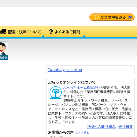
Tweets by platonline
ぷらっとオンラインについて
ぷらっとホーム株式会社
が運用する、法人取
引に特化した「業務用IT機器専門の調達支援
サイト」です。
1999年よりネットワーク機器、サーバ、スト
レージ、パソコン周辺機器、PCパーツ、ソフトウェ
ア、ライセンスなど、業務用IT機器中心に販売。品揃え
は業界トップクラスの約5.5万点です。法人取引に特化
し、学校・官公庁・一般法人のお客様の請求書後払いに
も対応しています。
IPv6への取り組み
会社概要
お客様からの声
もっと見る