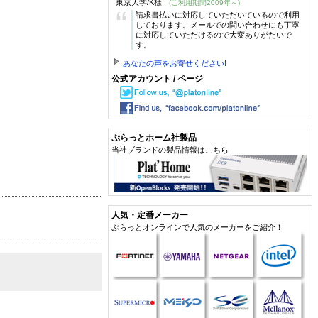
東京大学/K様
(ご利用期間2009年～)
“
請求書払いに対応していただいているので利用
しております。メールでの問い合わせにも丁寧
に対応していただけるので大変ありがたいで
す。
あなたの声をお寄せください!
公式アカウント / ページ
ぷらっとホーム社製品
当社ブランドの製品情報はこちら
人気・定番メーカー
ぷらっとオンラインで人気のメーカーをご紹介！