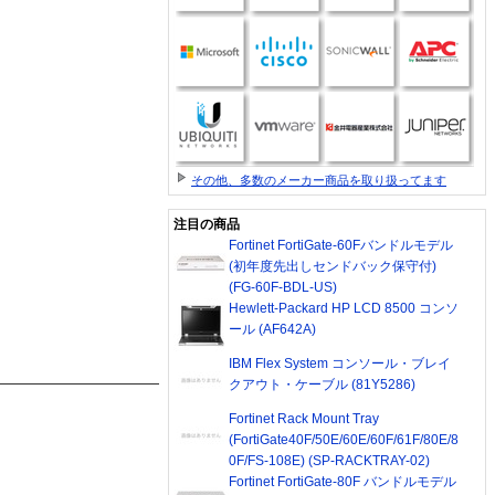
その他、多数のメーカー商品を取り扱ってます
注目の商品
Fortinet FortiGate-60Fバンドルモデル
(初年度先出しセンドバック保守付)
(FG-60F-BDL-US)
Hewlett-Packard HP LCD 8500 コンソ
ール (AF642A)
IBM Flex System コンソール・ブレイ
クアウト・ケーブル (81Y5286)
Fortinet Rack Mount Tray
(FortiGate40F/50E/60E/60F/61F/80E/8
0F/FS-108E) (SP-RACKTRAY-02)
Fortinet FortiGate-80F バンドルモデル