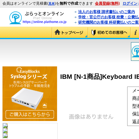
会員はオンラインで見積書(
)を
無料で作成
できます
会員登録(無料)
ログイン
見本
法人のお客様 請求書払いのご案内
学校・官公庁のお客様 校費・公費
研究機関のお客様 科研費払いのご案
IBM [N-1商品]Keyboard IB
メ
商
型
保
返