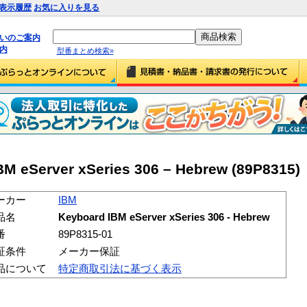
表示履歴
お気に入りを見る
払いのご案内
内
型番まとめ検索»
M eServer xSeries 306 – Hebrew (89P8315)
ーカー
IBM
品名
Keyboard IBM eServer xSeries 306 - Hebrew
番
89P8315-01
証条件
メーカー保証
品について
特定商取引法に基づく表示