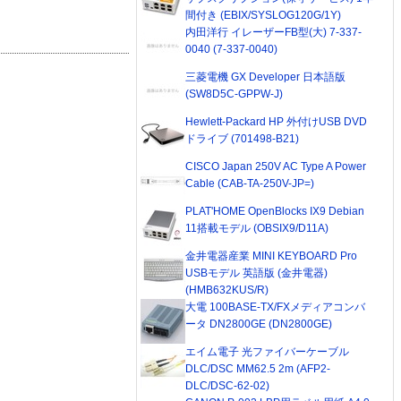
間付き (EBIX/SYSLOG120G/1Y)
内田洋行 イレーザーFB型(大) 7-337-
0040 (7-337-0040)
三菱電機 GX Developer 日本語版
(SW8D5C-GPPW-J)
Hewlett-Packard HP 外付けUSB DVD
ドライブ (701498-B21)
CISCO Japan 250V AC Type A Power
Cable (CAB-TA-250V-JP=)
PLAT'HOME OpenBlocks IX9 Debian
11搭載モデル (OBSIX9/D11A)
金井電器産業 MINI KEYBOARD Pro
USBモデル 英語版 (金井電器)
(HMB632KUS/R)
大電 100BASE-TX/FXメディアコンバ
ータ DN2800GE (DN2800GE)
エイム電子 光ファイバーケーブル
DLC/DSC MM62.5 2m (AFP2-
DLC/DSC-62-02)