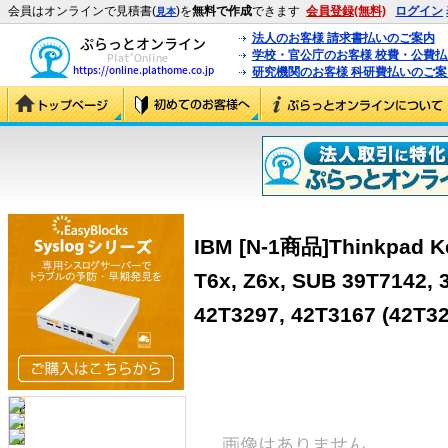
会員はオンラインで見積書(
)を
無料で作成
できます
会員登録(無料)
ログイン
見本
法人のお客様 請求書払いのご案内
学校・官公庁のお客様 校費・公費
研究機関のお客様 科研費払いのご案
IBM [N-1商品]Thinkpad Ke
T6x, Z6x, SUB 39T7142, 
42T3297, 42T3167 (42T32