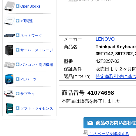
OpenBlocks
IoT関連
ネットワーク
メーカー
LENOVO
商品名
Thinkpad Keyboard
サーバ・ストレージ
39T7142, 39T7202, 
型番
42T3297-02
パソコン・周辺機器
保証条件
販売日より２ヶ月
返品について
特定商取引法に基
PCパーツ
商品番号
41074698
サプライ
本商品は販売を終了しました
ソフト・ライセンス
このページを印刷する