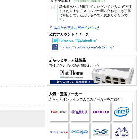
東京大学/K様
(ご利用期間2009年～)
“
請求書払いに対応していただいているので利用
しております。メールでの問い合わせにも丁寧
に対応していただけるので大変ありがたいで
す。
あなたの声をお寄せください!
公式アカウント / ページ
ぷらっとホーム社製品
当社ブランドの製品情報はこちら
人気・定番メーカー
ぷらっとオンラインで人気のメーカーをご紹介！