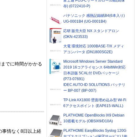
富士通 POS-Cサーマルロール紙(高保
存) (0722410-P)
パナソニック 感熱記録紙B4(6本入り)
UG-0001B4 (UG-0001B4)
応研 販売大臣 NX スタンドアロン
(OKN-423533)
大電 環境対応 1000BASE-T/X メディ
アコンバータ (DN1800SG2E)
Microsoft Windows Server Standard
着までに時間がかかる
2019 16コアライセンス 64bitWin対応
日本語版 5CAL付 DVDパッケージ
(P73-07691)
IDEC AUTO-ID SOLUTIONS バッテリ
ー BP-007 (BP-007)
TP-Link AX1800 壁面埋め込み型 Wi-Fi
6アクセスポイント (EAP615-WALL)
PLAT'HOME OpenBlocks IX9 Debian
10搭載モデル (OBSIX9/D10A)
PLAT'HOME EasyBlocks Syslog 120G
の事情なく8日以上経
サブスクリプション(保守サービス) 1年