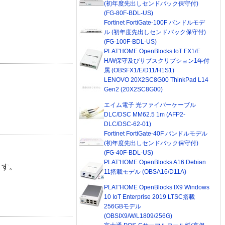
(初年度先出しセンドバック保守付)
(FG-80F-BDL-US)
Fortinet FortiGate-100F バンドルモデ
ル (初年度先出しセンドバック保守付)
(FG-100F-BDL-US)
PLAT'HOME OpenBlocks IoT FX1/E
H/W保守及びサブスクリプション1年付
属 (OBSFX1/E/D11/H1S1)
LENOVO 20X2SC8G00 ThinkPad L14
Gen2 (20X2SC8G00)
エイム電子 光ファイバーケーブル
DLC/DSC MM62.5 1m (AFP2-
DLC/DSC-62-01)
Fortinet FortiGate-40F バンドルモデル
(初年度先出しセンドバック保守付)
(FG-40F-BDL-US)
PLAT'HOME OpenBlocks A16 Debian
ます。
11搭載モデル (OBSA16/D11A)
PLAT'HOME OpenBlocks IX9 Windows
10 IoT Enterprise 2019 LTSC搭載
256GBモデル
(OBSIX9/W/L1809/256G)