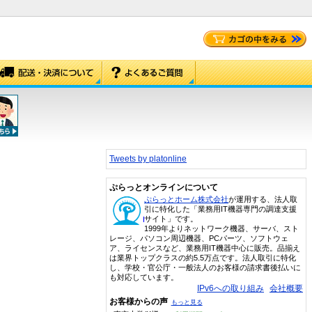
Tweets by platonline
ぷらっとオンラインについて
ぷらっとホーム株式会社
が運用する、法人取
引に特化した「業務用IT機器専門の調達支援
サイト」です。
1999年よりネットワーク機器、サーバ、スト
レージ、パソコン周辺機器、PCパーツ、ソフトウェ
ア、ライセンスなど、業務用IT機器中心に販売。品揃え
は業界トップクラスの約5.5万点です。法人取引に特化
し、学校・官公庁・一般法人のお客様の請求書後払いに
も対応しています。
IPv6への取り組み
会社概要
お客様からの声
もっと見る