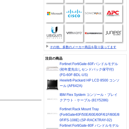
その他、多数のメーカー商品を取り扱ってます
注目の商品
Fortinet FortiGate-60Fバンドルモデル
(初年度先出しセンドバック保守付)
(FG-60F-BDL-US)
Hewlett-Packard HP LCD 8500 コンソ
ール (AF642A)
IBM Flex System コンソール・ブレイ
クアウト・ケーブル (81Y5286)
Fortinet Rack Mount Tray
(FortiGate40F/50E/60E/60F/61F/80E/8
0F/FS-108E) (SP-RACKTRAY-02)
Fortinet FortiGate-80F バンドルモデル