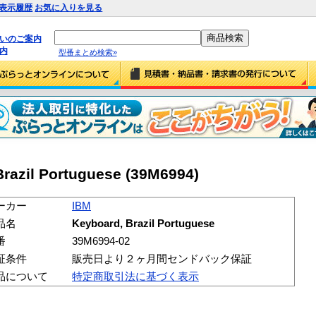
表示履歴
お気に入りを見る
払いのご案内
内
型番まとめ検索»
razil Portuguese (39M6994)
ーカー
IBM
品名
Keyboard, Brazil Portuguese
番
39M6994-02
証条件
販売日より２ヶ月間センドバック保証
品について
特定商取引法に基づく表示