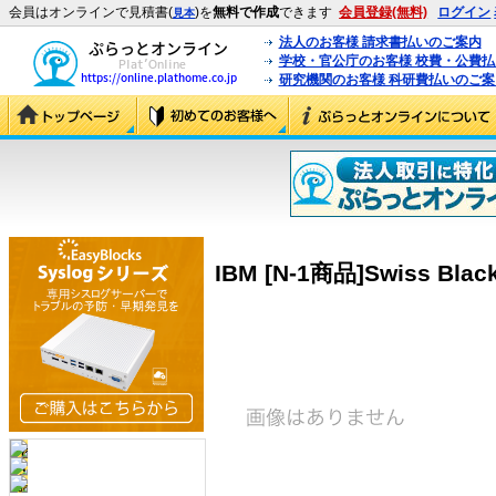
会員はオンラインで見積書(
)を
無料で作成
できます
会員登録(無料)
ログイン
見本
法人のお客様 請求書払いのご案内
学校・官公庁のお客様 校費・公費
研究機関のお客様 科研費払いのご案
IBM [N-1商品]Swiss Black