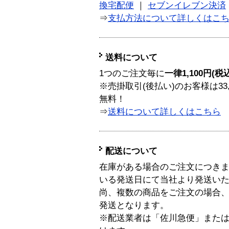
換宅配便
｜
セブンイレブン決済
⇒
支払方法について詳しくはこ
送料について
1つのご注文毎に
一律1,100円(税
※売掛取引(後払い)のお客様は33
無料！
⇒
送料について詳しくはこちら
配送について
在庫がある場合のご注文につき
いる発送日にて当社より発送い
尚、複数の商品をご注文の場合
発送となります。
※配送業者は「佐川急便」また