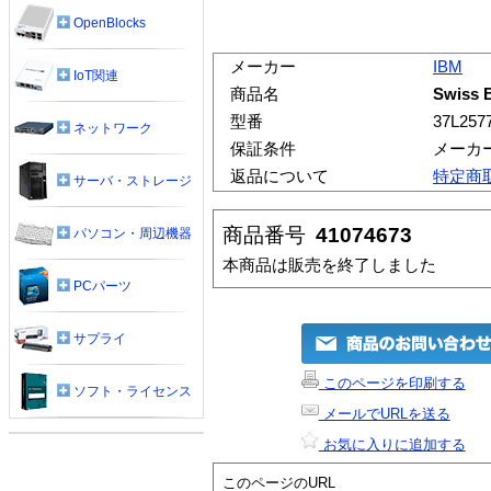
OpenBlocks
メーカー
IBM
IoT関連
商品名
Swiss 
型番
37L257
ネットワーク
保証条件
メーカ
返品について
特定商
サーバ・ストレージ
商品番号
41074673
パソコン・周辺機器
本商品は販売を終了しました
PCパーツ
サプライ
このページを印刷する
ソフト・ライセンス
メールでURLを送る
お気に入りに追加する
このページのURL