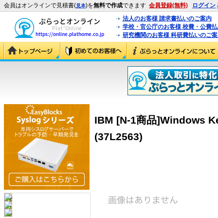
会員はオンラインで見積書(
)を
無料で作成
できます
会員登録(無料)
ログイン
見本
法人のお客様 請求書払いのご案内
学校・官公庁のお客様 校費・公費
研究機関のお客様 科研費払いのご案
IBM [N-1商品]Windows Ke
(37L2563)