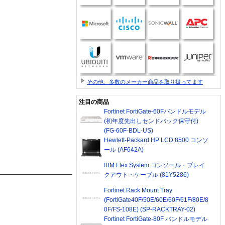
その他、多数のメーカー商品を取り扱ってます
注目の商品
Fortinet FortiGate-60Fバンドルモデル
(初年度先出しセンドバック保守付)
(FG-60F-BDL-US)
Hewlett-Packard HP LCD 8500 コンソ
ール (AF642A)
IBM Flex System コンソール・ブレイ
クアウト・ケーブル (81Y5286)
Fortinet Rack Mount Tray
(FortiGate40F/50E/60E/60F/61F/80E/8
0F/FS-108E) (SP-RACKTRAY-02)
Fortinet FortiGate-80F バンドルモデル