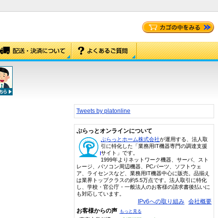
Tweets by platonline
ぷらっとオンラインについて
ぷらっとホーム株式会社
が運用する、法人取
引に特化した「業務用IT機器専門の調達支援
サイト」です。
1999年よりネットワーク機器、サーバ、スト
レージ、パソコン周辺機器、PCパーツ、ソフトウェ
ア、ライセンスなど、業務用IT機器中心に販売。品揃え
は業界トップクラスの約5.5万点です。法人取引に特化
し、学校・官公庁・一般法人のお客様の請求書後払いに
も対応しています。
IPv6への取り組み
会社概要
お客様からの声
もっと見る