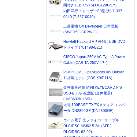
間付き (EBIX/SYSLOG120G/1Y)
内田洋行 イレーザーFB型(大) 7-337-
0040 (7-337-0040)
三菱電機 GX Developer 日本語版
(SW8D5C-GPPW-J)
Hewlett-Packard HP 外付けUSB DVD
ドライブ (701498-B21)
CISCO Japan 250V AC Type A Power
Cable (CAB-TA-250V-JP=)
PLAT'HOME OpenBlocks IX9 Debian
11搭載モデル (OBSIX9/D11A)
金井電器産業 MINI KEYBOARD Pro
USBモデル 英語版 (金井電器)
(HMB632KUS/R)
大電 100BASE-TX/FXメディアコンバ
ータ DN2800GE (DN2800GE)
エイム電子 光ファイバーケーブル
DLC/DSC MM62.5 2m (AFP2-
DLC/DSC-62-02)