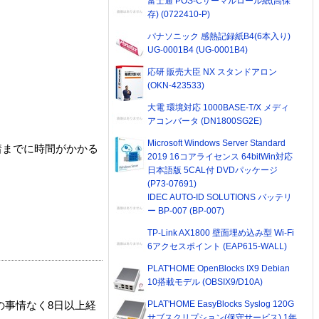
富士通 POS-Cサーマルロール紙(高保
存) (0722410-P)
パナソニック 感熱記録紙B4(6本入り)
UG-0001B4 (UG-0001B4)
応研 販売大臣 NX スタンドアロン
(OKN-423533)
大電 環境対応 1000BASE-T/X メディ
アコンバータ (DN1800SG2E)
Microsoft Windows Server Standard
着までに時間がかかる
2019 16コアライセンス 64bitWin対応
日本語版 5CAL付 DVDパッケージ
(P73-07691)
IDEC AUTO-ID SOLUTIONS バッテリ
ー BP-007 (BP-007)
TP-Link AX1800 壁面埋め込み型 Wi-Fi
6アクセスポイント (EAP615-WALL)
PLAT'HOME OpenBlocks IX9 Debian
10搭載モデル (OBSIX9/D10A)
PLAT'HOME EasyBlocks Syslog 120G
の事情なく8日以上経
サブスクリプション(保守サービス) 1年