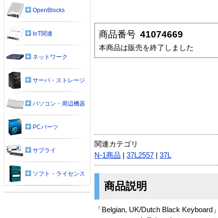
OpenBlocks
商品番号
41074669
IoT関連
本商品は販売を終了しました
ネットワーク
サーバ・ストレージ
パソコン・周辺機器
PCパーツ
関連カテゴリ
サプライ
N-1商品
|
37L2557
|
37L
ソフト・ライセンス
商品説明
「Belgian, UK/Dutch Black Keyb