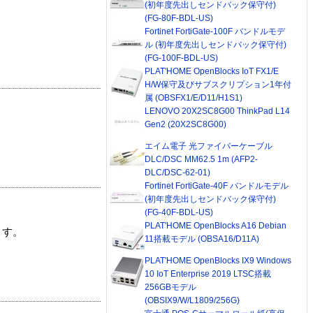
(初年度先出しセンドバック保守付)
(FG-80F-BDL-US)
Fortinet FortiGate-100F バンドルモデ
ル (初年度先出しセンドバック保守付)
(FG-100F-BDL-US)
PLAT'HOME OpenBlocks IoT FX1/E
H/W保守及びサブスクリプション1年付
属 (OBSFX1/E/D11/H1S1)
LENOVO 20X2SC8G00 ThinkPad L14
Gen2 (20X2SC8G00)
エイム電子 光ファイバーケーブル
DLC/DSC MM62.5 1m (AFP2-
DLC/DSC-62-01)
Fortinet FortiGate-40F バンドルモデル
(初年度先出しセンドバック保守付)
(FG-40F-BDL-US)
PLAT'HOME OpenBlocks A16 Debian
ます。
11搭載モデル (OBSA16/D11A)
PLAT'HOME OpenBlocks IX9 Windows
10 IoT Enterprise 2019 LTSC搭載
256GBモデル
(OBSIX9/W/L1809/256G)