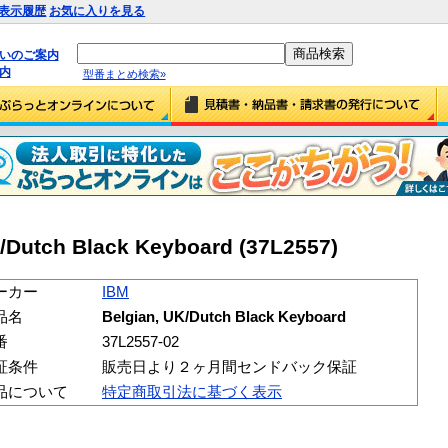
表示履歴
お気に入りを見る
払いのご案内
内
型番まとめ検索»
/Dutch Black Keyboard (37L2557)
ーカー
IBM
品名
Belgian, UK/Dutch Black Keyboard
番
37L2557-02
証条件
販売日より２ヶ月間センドバック保証
品について
特定商取引法に基づく表示