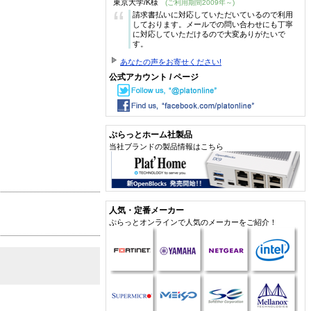
東京大学/K様
(ご利用期間2009年～)
“
請求書払いに対応していただいているので利用
しております。メールでの問い合わせにも丁寧
に対応していただけるので大変ありがたいで
す。
あなたの声をお寄せください!
公式アカウント / ページ
ぷらっとホーム社製品
当社ブランドの製品情報はこちら
人気・定番メーカー
ぷらっとオンラインで人気のメーカーをご紹介！