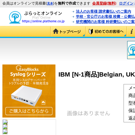
会員はオンラインで見積書(
)を
無料で作成
できます
会員登録(無料)
ログイン
見本
法人のお客様 請求書払いのご案内
学校・官公庁のお客様 校費・公費
研究機関のお客様 科研費払いのご案
IBM [N-1商品]Belgian, UK
メ
商
型
保
返