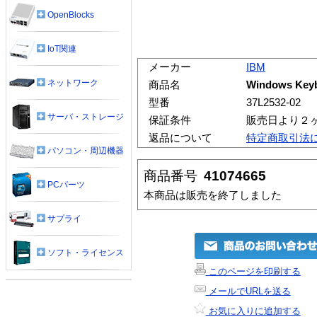
OpenBlocks
IoT関連
メーカー
IBM
ネットワーク
商品名
Windows Keyb
型番
37L2532-02
サーバ・ストレージ
保証条件
販売日より２
返品について
特定商取引法
パソコン・周辺機器
商品番号
41074665
PCパーツ
本商品は販売を終了しました
サプライ
ソフト・ライセンス
このページを印刷する
メールでURLを送る
お気に入りに追加する