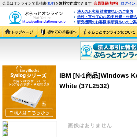
会員はオンラインで見積書(
)を
無料で作成
できます
会員登録(無料)
ログイン
見本
法人のお客様 請求書払いのご案内
学校・官公庁のお客様 校費・公費
研究機関のお客様 科研費払いのご案
IBM [N-1商品]Windows Ke
White (37L2532)