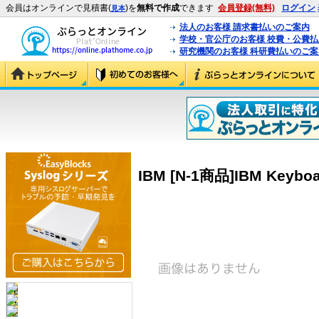
会員はオンラインで見積書(
)を
無料で作成
できます
会員登録(無料)
ログイン
見本
法人のお客様 請求書払いのご案内
学校・官公庁のお客様 校費・公費
研究機関のお客様 科研費払いのご案
IBM [N-1商品]IBM Keyboar