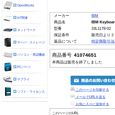
OpenBlocks
メーカー
IBM
IoT関連
商品名
IBM Keyboard
型番
33L1178-02
ネットワーク
保証条件
販売日より２
返品について
特定商取引法
サーバ・ストレージ
商品番号
41074651
パソコン・周辺機器
本商品は販売を終了しました
PCパーツ
サプライ
このページを印刷する
ソフト・ライセンス
メールでURLを送る
お気に入りに追加する
このページのURL