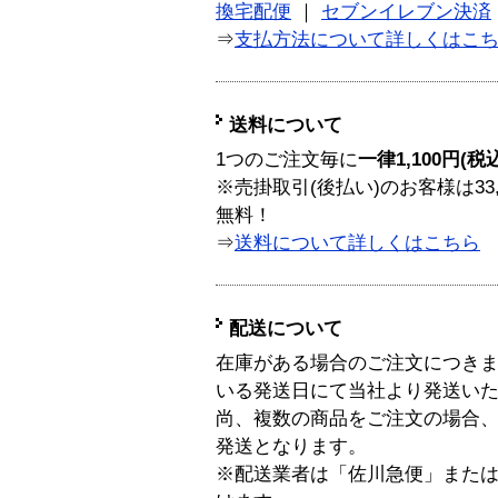
換宅配便
｜
セブンイレブン決済
⇒
支払方法について詳しくはこ
送料について
1つのご注文毎に
一律1,100円(税
※売掛取引(後払い)のお客様は33
無料！
⇒
送料について詳しくはこちら
配送について
在庫がある場合のご注文につき
いる発送日にて当社より発送い
尚、複数の商品をご注文の場合
発送となります。
※配送業者は「佐川急便」また