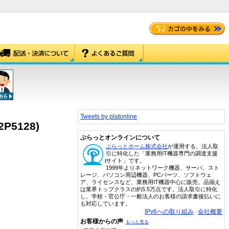
Tweets by platonline
32P5128)
ぷらっとオンラインについて
ぷらっとホーム株式会社
が運用する、法人取
引に特化した「業務用IT機器専門の調達支援
サイト」です。
1999年よりネットワーク機器、サーバ、スト
レージ、パソコン周辺機器、PCパーツ、ソフトウェ
ア、ライセンスなど、業務用IT機器中心に販売。品揃え
は業界トップクラスの約5.5万点です。法人取引に特化
し、学校・官公庁・一般法人のお客様の請求書後払いに
も対応しています。
IPv6への取り組み
会社概要
お客様からの声
もっと見る