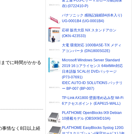
富士通 POS-Cサーマルロール紙(高保
存) (0722410-P)
パナソニック 感熱記録紙B4(6本入り)
UG-0001B4 (UG-0001B4)
応研 販売大臣 NX スタンドアロン
(OKN-423533)
大電 環境対応 1000BASE-T/X メディ
アコンバータ (DN1800SG2E)
Microsoft Windows Server Standard
着までに時間がかかる
2019 16コアライセンス 64bitWin対応
日本語版 5CAL付 DVDパッケージ
(P73-07691)
IDEC AUTO-ID SOLUTIONS バッテリ
ー BP-007 (BP-007)
TP-Link AX1800 壁面埋め込み型 Wi-Fi
6アクセスポイント (EAP615-WALL)
PLAT'HOME OpenBlocks IX9 Debian
10搭載モデル (OBSIX9/D10A)
PLAT'HOME EasyBlocks Syslog 120G
の事情なく8日以上経
サブスクリプション(保守サービス) 1年