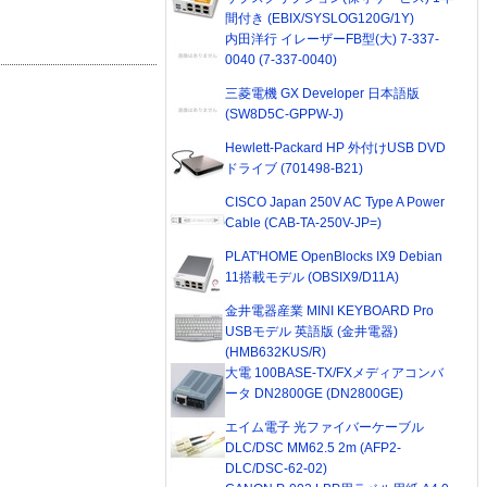
間付き (EBIX/SYSLOG120G/1Y)
内田洋行 イレーザーFB型(大) 7-337-
0040 (7-337-0040)
三菱電機 GX Developer 日本語版
(SW8D5C-GPPW-J)
Hewlett-Packard HP 外付けUSB DVD
ドライブ (701498-B21)
CISCO Japan 250V AC Type A Power
Cable (CAB-TA-250V-JP=)
PLAT'HOME OpenBlocks IX9 Debian
11搭載モデル (OBSIX9/D11A)
金井電器産業 MINI KEYBOARD Pro
USBモデル 英語版 (金井電器)
(HMB632KUS/R)
大電 100BASE-TX/FXメディアコンバ
ータ DN2800GE (DN2800GE)
エイム電子 光ファイバーケーブル
DLC/DSC MM62.5 2m (AFP2-
DLC/DSC-62-02)