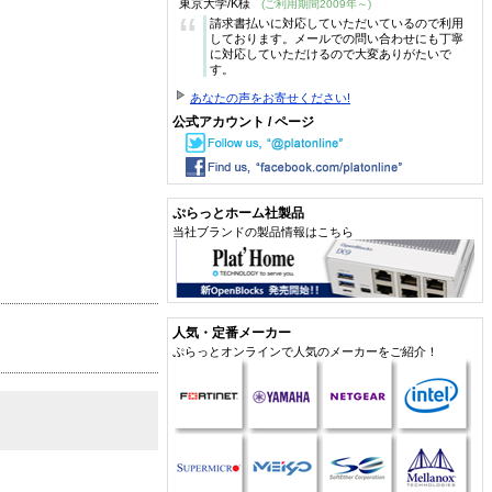
東京大学/K様
(ご利用期間2009年～)
“
請求書払いに対応していただいているので利用
しております。メールでの問い合わせにも丁寧
に対応していただけるので大変ありがたいで
す。
あなたの声をお寄せください!
公式アカウント / ページ
ぷらっとホーム社製品
当社ブランドの製品情報はこちら
人気・定番メーカー
ぷらっとオンラインで人気のメーカーをご紹介！