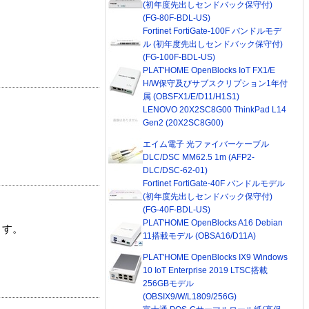
(初年度先出しセンドバック保守付)
(FG-80F-BDL-US)
Fortinet FortiGate-100F バンドルモデ
ル (初年度先出しセンドバック保守付)
(FG-100F-BDL-US)
PLAT'HOME OpenBlocks IoT FX1/E
H/W保守及びサブスクリプション1年付
属 (OBSFX1/E/D11/H1S1)
LENOVO 20X2SC8G00 ThinkPad L14
Gen2 (20X2SC8G00)
エイム電子 光ファイバーケーブル
DLC/DSC MM62.5 1m (AFP2-
DLC/DSC-62-01)
Fortinet FortiGate-40F バンドルモデル
(初年度先出しセンドバック保守付)
(FG-40F-BDL-US)
PLAT'HOME OpenBlocks A16 Debian
ます。
11搭載モデル (OBSA16/D11A)
PLAT'HOME OpenBlocks IX9 Windows
10 IoT Enterprise 2019 LTSC搭載
256GBモデル
(OBSIX9/W/L1809/256G)