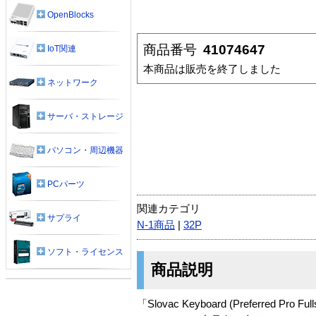
OpenBlocks
商品番号
41074647
IoT関連
本商品は販売を終了しました
ネットワーク
サーバ・ストレージ
パソコン・周辺機器
PCパーツ
関連カテゴリ
サプライ
N-1商品
|
32P
ソフト・ライセンス
商品説明
「Slovac Keyboard (Preferred Pro F