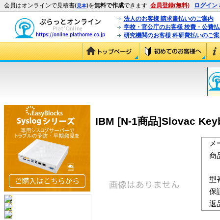
会員はオンラインで見積書(
)を
無料で作成
できます
会員登録(無料)
ログイン
見本
法人のお客様 請求書払いのご案内
学校・官公庁のお客様 校費・公費
研究機関のお客様 科研費払いのご案
IBM [N-1商品]Slovac Keyboa
メ
商
型
保
返