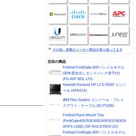
その他、多数のメーカー商品を取り扱ってます
注目の商品
Fortinet FortiGate-60Fバンドルモデル
(初年度先出しセンドバック保守付)
(FG-60F-BDL-US)
Hewlett-Packard HP LCD 8500 コンソ
ール (AF642A)
IBM Flex System コンソール・ブレイ
クアウト・ケーブル (81Y5286)
Fortinet Rack Mount Tray
(FortiGate40F/50E/60E/60F/61F/80E/8
0F/FS-108E) (SP-RACKTRAY-02)
Fortinet FortiGate-80F バンドルモデル