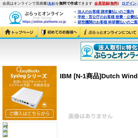
会員はオンラインで見積書(
)を
無料で作成
できます
会員登録(無料)
ログイン
見本
法人のお客様 請求書払いのご案内
学校・官公庁のお客様 校費・公費
研究機関のお客様 科研費払いのご案
IBM [N-1商品]Dutch Wind