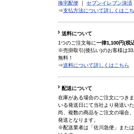
換宅配便
｜
セブンイレブン決済
⇒
支払方法について詳しくはこ
送料について
1つのご注文毎に
一律1,100円(税
※売掛取引(後払い)のお客様は33
無料！
⇒
送料について詳しくはこちら
配送について
在庫がある場合のご注文につき
いる発送日にて当社より発送い
尚、複数の商品をご注文の場合
発送となります。
※配送業者は「佐川急便」また