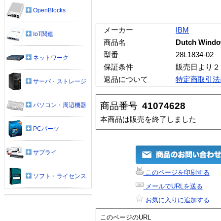
OpenBlocks
メーカー
IBM
IoT関連
商品名
Dutch Windo
型番
28L1834-02
ネットワーク
保証条件
販売日より２
返品について
特定商取引法
サーバ・ストレージ
商品番号
41074628
パソコン・周辺機器
本商品は販売を終了しました
PCパーツ
サプライ
このページを印刷する
ソフト・ライセンス
メールでURLを送る
お気に入りに追加する
このページのURL