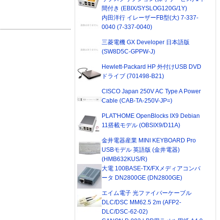
間付き (EBIX/SYSLOG120G/1Y)
内田洋行 イレーザーFB型(大) 7-337-
0040 (7-337-0040)
三菱電機 GX Developer 日本語版
(SW8D5C-GPPW-J)
Hewlett-Packard HP 外付けUSB DVD
ドライブ (701498-B21)
CISCO Japan 250V AC Type A Power
Cable (CAB-TA-250V-JP=)
PLAT'HOME OpenBlocks IX9 Debian
11搭載モデル (OBSIX9/D11A)
金井電器産業 MINI KEYBOARD Pro
USBモデル 英語版 (金井電器)
(HMB632KUS/R)
大電 100BASE-TX/FXメディアコンバ
ータ DN2800GE (DN2800GE)
エイム電子 光ファイバーケーブル
DLC/DSC MM62.5 2m (AFP2-
DLC/DSC-62-02)