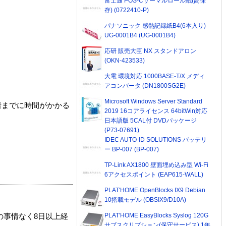
富士通 POS-Cサーマルロール紙(高保
存) (0722410-P)
パナソニック 感熱記録紙B4(6本入り)
UG-0001B4 (UG-0001B4)
応研 販売大臣 NX スタンドアロン
(OKN-423533)
大電 環境対応 1000BASE-T/X メディ
アコンバータ (DN1800SG2E)
Microsoft Windows Server Standard
着までに時間がかかる
2019 16コアライセンス 64bitWin対応
日本語版 5CAL付 DVDパッケージ
(P73-07691)
IDEC AUTO-ID SOLUTIONS バッテリ
ー BP-007 (BP-007)
TP-Link AX1800 壁面埋め込み型 Wi-Fi
6アクセスポイント (EAP615-WALL)
PLAT'HOME OpenBlocks IX9 Debian
10搭載モデル (OBSIX9/D10A)
PLAT'HOME EasyBlocks Syslog 120G
の事情なく8日以上経
サブスクリプション(保守サービス) 1年