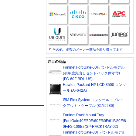
その他、多数のメーカー商品を取り扱ってます
注目の商品
Fortinet FortiGate-60Fバンドルモデル
(初年度先出しセンドバック保守付)
(FG-60F-BDL-US)
Hewlett-Packard HP LCD 8500 コンソ
ール (AF642A)
IBM Flex System コンソール・ブレイ
クアウト・ケーブル (81Y5286)
Fortinet Rack Mount Tray
(FortiGate40F/50E/60E/60F/61F/80E/8
0F/FS-108E) (SP-RACKTRAY-02)
Fortinet FortiGate-80F バンドルモデル