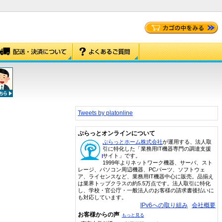
Tweets by platonline
ぷらっとオンラインについて
ぷらっとホーム株式会社
が運用する、法人取
引に特化した「業務用IT機器専門の調達支援
サイト」です。
1999年よりネットワーク機器、サーバ、スト
レージ、パソコン周辺機器、PCパーツ、ソフトウェ
ア、ライセンスなど、業務用IT機器中心に販売。品揃え
は業界トップクラスの約5.5万点です。法人取引に特化
し、学校・官公庁・一般法人のお客様の請求書後払いに
も対応しています。
IPv6への取り組み
会社概要
お客様からの声
もっと見る