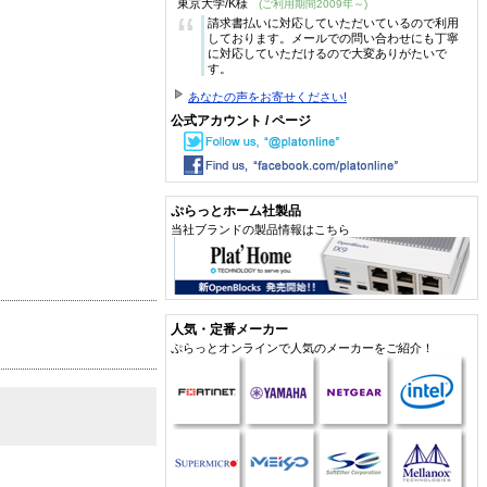
東京大学/K様
(ご利用期間2009年～)
“
請求書払いに対応していただいているので利用
しております。メールでの問い合わせにも丁寧
に対応していただけるので大変ありがたいで
す。
あなたの声をお寄せください!
公式アカウント / ページ
ぷらっとホーム社製品
当社ブランドの製品情報はこちら
人気・定番メーカー
ぷらっとオンラインで人気のメーカーをご紹介！