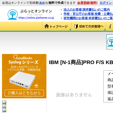
会員はオンラインで見積書(
)を
無料で作成
できます
会員登録(無料)
ログイン
見本
法人のお客様 請求書払いのご案内
学校・官公庁のお客様 校費・公費
研究機関のお客様 科研費払いのご案
IBM [N-1商品]PRO F/S KB
メ
商
型
保
返