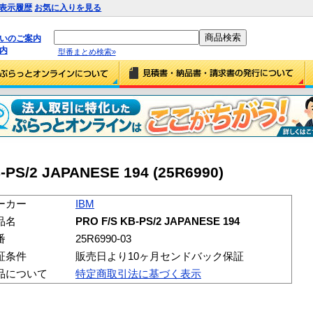
表示履歴
お気に入りを見る
払いのご案内
内
型番まとめ検索»
-PS/2 JAPANESE 194 (25R6990)
ーカー
IBM
品名
PRO F/S KB-PS/2 JAPANESE 194
番
25R6990-03
証条件
販売日より10ヶ月センドバック保証
品について
特定商取引法に基づく表示