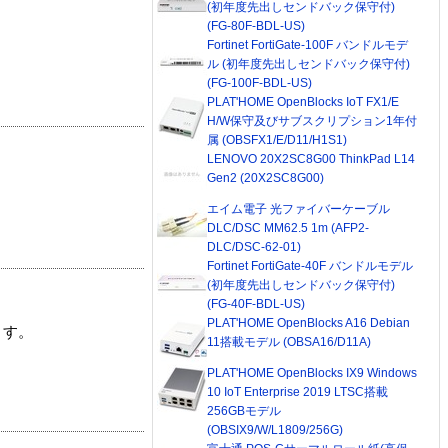
(初年度先出しセンドバック保守付)
(FG-80F-BDL-US)
Fortinet FortiGate-100F バンドルモデ
ル (初年度先出しセンドバック保守付)
(FG-100F-BDL-US)
PLAT'HOME OpenBlocks IoT FX1/E
H/W保守及びサブスクリプション1年付
属 (OBSFX1/E/D11/H1S1)
LENOVO 20X2SC8G00 ThinkPad L14
Gen2 (20X2SC8G00)
エイム電子 光ファイバーケーブル
DLC/DSC MM62.5 1m (AFP2-
DLC/DSC-62-01)
Fortinet FortiGate-40F バンドルモデル
(初年度先出しセンドバック保守付)
(FG-40F-BDL-US)
PLAT'HOME OpenBlocks A16 Debian
ます。
11搭載モデル (OBSA16/D11A)
PLAT'HOME OpenBlocks IX9 Windows
10 IoT Enterprise 2019 LTSC搭載
256GBモデル
(OBSIX9/W/L1809/256G)