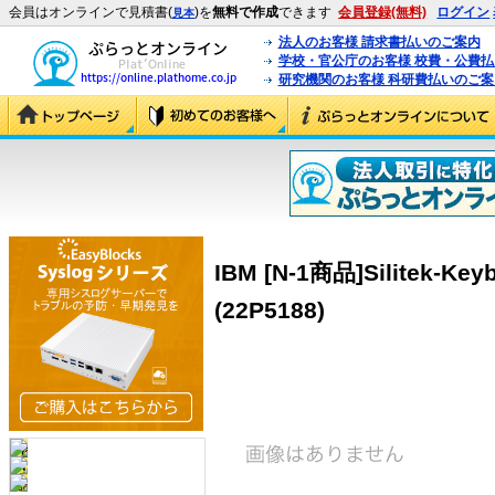
会員はオンラインで見積書(
)を
無料で作成
できます
会員登録(無料)
ログイン
見本
法人のお客様 請求書払いのご案内
学校・官公庁のお客様 校費・公費
研究機関のお客様 科研費払いのご案
IBM [N-1商品]Silitek-Keybo
(22P5188)