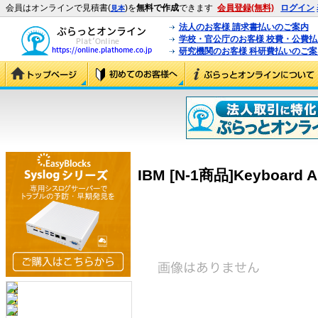
会員はオンラインで見積書(
)を
無料で作成
できます
会員登録(無料)
ログイン
見本
法人のお客様 請求書払いのご案内
学校・官公庁のお客様 校費・公費
研究機関のお客様 科研費払いのご案
IBM [N-1商品]Keyboard A