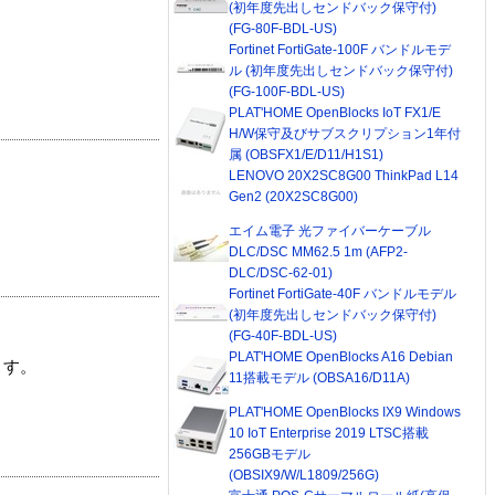
(初年度先出しセンドバック保守付)
(FG-80F-BDL-US)
Fortinet FortiGate-100F バンドルモデ
ル (初年度先出しセンドバック保守付)
(FG-100F-BDL-US)
PLAT'HOME OpenBlocks IoT FX1/E
H/W保守及びサブスクリプション1年付
属 (OBSFX1/E/D11/H1S1)
LENOVO 20X2SC8G00 ThinkPad L14
Gen2 (20X2SC8G00)
エイム電子 光ファイバーケーブル
DLC/DSC MM62.5 1m (AFP2-
DLC/DSC-62-01)
Fortinet FortiGate-40F バンドルモデル
(初年度先出しセンドバック保守付)
(FG-40F-BDL-US)
PLAT'HOME OpenBlocks A16 Debian
ます。
11搭載モデル (OBSA16/D11A)
PLAT'HOME OpenBlocks IX9 Windows
10 IoT Enterprise 2019 LTSC搭載
256GBモデル
(OBSIX9/W/L1809/256G)