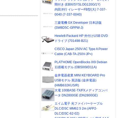
間付き (EBIX/SYSLOG120G/1Y)
内田洋行 イレーザーFB型(大) 7-337-
0040 (7-337-0040)
三菱電機 GX Developer 日本語版
(SW8D5C-GPPW-J)
Hewlett-Packard HP 外付けUSB DVD
ドライブ (701498-B21)
CISCO Japan 250V AC Type A Power
Cable (CAB-TA-250V-JP=)
PLAT'HOME OpenBlocks IX9 Debian
11搭載モデル (OBSIX9/D11A)
金井電器産業 MINI KEYBOARD Pro
USBモデル 英語版 (金井電器)
(HMB632KUS/R)
大電 100BASE-TX/FXメディアコンバ
ータ DN2800GE (DN2800GE)
エイム電子 光ファイバーケーブル
DLC/DSC MM62.5 2m (AFP2-
DLC/DSC-62-02)