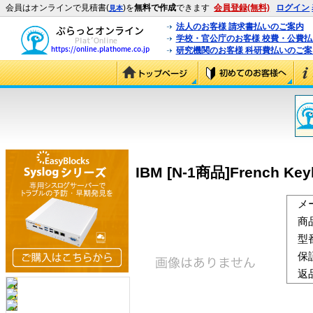
会員はオンラインで見積書(
)を
無料で作成
できます
会員登録(無料)
ログイン
見本
法人のお客様 請求書払いのご案内
学校・官公庁のお客様 校費・公費
研究機関のお客様 科研費払いのご案
IBM [N-1商品]French Keyb
メ
商
型
保
返