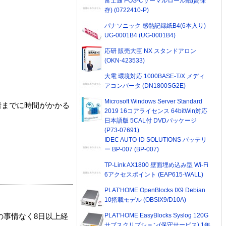
富士通 POS-Cサーマルロール紙(高保
存) (0722410-P)
パナソニック 感熱記録紙B4(6本入り)
UG-0001B4 (UG-0001B4)
応研 販売大臣 NX スタンドアロン
(OKN-423533)
大電 環境対応 1000BASE-T/X メディ
アコンバータ (DN1800SG2E)
Microsoft Windows Server Standard
着までに時間がかかる
2019 16コアライセンス 64bitWin対応
日本語版 5CAL付 DVDパッケージ
(P73-07691)
IDEC AUTO-ID SOLUTIONS バッテリ
ー BP-007 (BP-007)
TP-Link AX1800 壁面埋め込み型 Wi-Fi
6アクセスポイント (EAP615-WALL)
PLAT'HOME OpenBlocks IX9 Debian
10搭載モデル (OBSIX9/D10A)
PLAT'HOME EasyBlocks Syslog 120G
の事情なく8日以上経
サブスクリプション(保守サービス) 1年