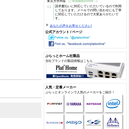
東京大学/K様
(ご利用期間2009年～)
“
請求書払いに対応していただいているので利用
しております。メールでの問い合わせにも丁寧
に対応していただけるので大変ありがたいで
す。
あなたの声をお寄せください!
公式アカウント / ページ
ぷらっとホーム社製品
当社ブランドの製品情報はこちら
人気・定番メーカー
ぷらっとオンラインで人気のメーカーをご紹介！