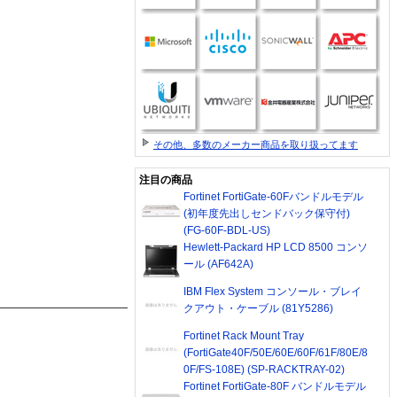
その他、多数のメーカー商品を取り扱ってます
注目の商品
Fortinet FortiGate-60Fバンドルモデル
(初年度先出しセンドバック保守付)
(FG-60F-BDL-US)
Hewlett-Packard HP LCD 8500 コンソ
ール (AF642A)
IBM Flex System コンソール・ブレイ
クアウト・ケーブル (81Y5286)
Fortinet Rack Mount Tray
(FortiGate40F/50E/60E/60F/61F/80E/8
0F/FS-108E) (SP-RACKTRAY-02)
Fortinet FortiGate-80F バンドルモデル