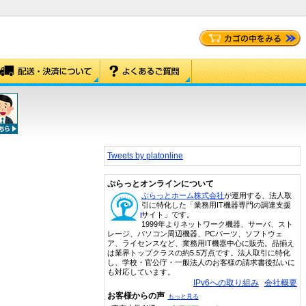
Tweets by platonline
ぷらっとオンラインについて
ぷらっとホーム株式会社
が運用する、法人取
引に特化した「業務用IT機器専門の調達支援
サイト」です。
1999年よりネットワーク機器、サーバ、スト
レージ、パソコン周辺機器、PCパーツ、ソフトウェ
ア、ライセンスなど、業務用IT機器中心に販売。品揃え
は業界トップクラスの約5.5万点です。法人取引に特化
し、学校・官公庁・一般法人のお客様の請求書後払いに
も対応しています。
IPv6への取り組み
会社概要
お客様からの声
もっと見る