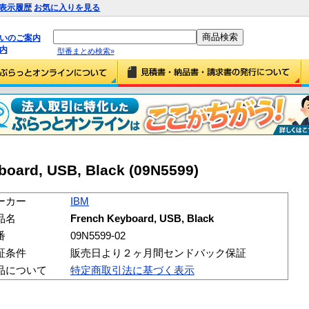
表示履歴
お気に入りを見る
払いのご案内
内
型番まとめ検索»
oard, USB, Black (09N5599)
ーカー
IBM
品名
French Keyboard, USB, Black
番
09N5599-02
証条件
販売日より２ヶ月間センドバック保証
品について
特定商取引法に基づく表示