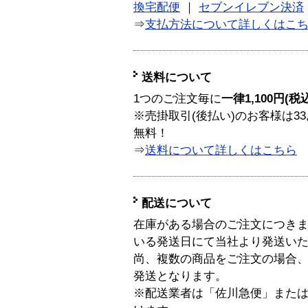
換宅配便
｜
セブンイレブン決済
⇒
支払方法について詳しくはこ
送料について
1つのご注文毎に
一律1,100円(税
※売掛取引(後払い)のお客様は33
無料！
⇒
送料について詳しくはこちら
配送について
在庫がある場合のご注文につき
いる発送日にて当社より発送い
尚、複数の商品をご注文の場合
発送となります。
※配送業者は「佐川急便」また