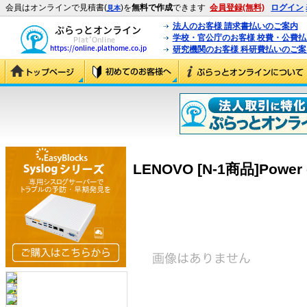
会員はオンラインで見積書(
)を
無料で作成
できます
会員登録(無料)
ログイン
見本
法人のお客様 請求書払いのご案内
学校・官公庁のお客様 校費・公費
研究機関のお客様 科研費払いのご案
LENOVO [N-1商品]Power co