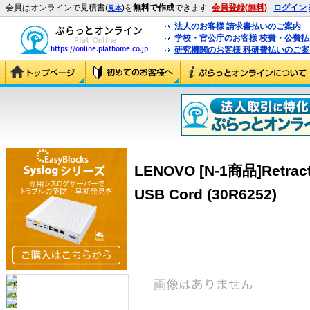
会員はオンラインで見積書(
)を
無料で作成
できます
会員登録(無料)
ログイン
見本
法人のお客様 請求書払いのご案内
学校・官公庁のお客様 校費・公費
研究機関のお客様 科研費払いのご案
LENOVO [N-1商品]Retract
USB Cord (30R6252)