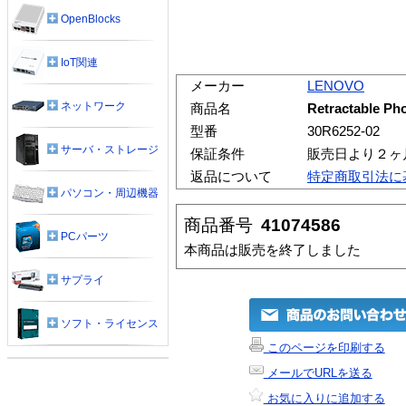
OpenBlocks
IoT関連
メーカー
LENOVO
ネットワーク
商品名
Retractable Ph
型番
30R6252-02
サーバ・ストレージ
保証条件
販売日より２ヶ
返品について
特定商取引法に
パソコン・周辺機器
商品番号
41074586
PCパーツ
本商品は販売を終了しました
サプライ
ソフト・ライセンス
このページを印刷する
メールでURLを送る
お気に入りに追加する