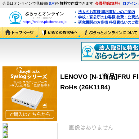
会員はオンラインで見積書(
)を
無料で作成
できます
会員登録(無料)
ログイン
見本
法人のお客様 請求書払いのご案内
学校・官公庁のお客様 校費・公費
研究機関のお客様 科研費払いのご案
LENOVO [N-1商品]FRU Flop
RoHs (26K1184)