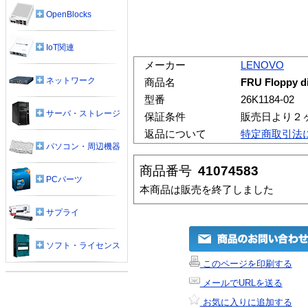
OpenBlocks
IoT関連
メーカー
LENOVO
ネットワーク
商品名
FRU Floppy di
型番
26K1184-02
サーバ・ストレージ
保証条件
販売日より２
返品について
特定商取引法
パソコン・周辺機器
商品番号
41074583
PCパーツ
本商品は販売を終了しました
サプライ
ソフト・ライセンス
このページを印刷する
メールでURLを送る
お気に入りに追加する