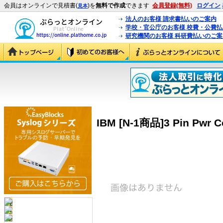
会員はオンラインで見積書(
)を
無料で作成
できます
会員登録(無料)
ログイン
見本
法人のお客様 請求書払いのご案内
学校・官公庁のお客様 校費・公費
研究機関のお客様 科研費払いのご案
IBM [N-1商品]3 Pin Pwr C