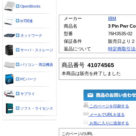
OpenBlocks
メーカー
IBM
IoT関連
商品名
3 Pin Pwr Co
型番
76H3535-02
ネットワーク
保証条件
販売日より２
返品について
特定商取引法
サーバ・ストレージ
商品番号
41074565
パソコン・周辺機器
本商品は販売を終了しました
PCパーツ
サプライ
このページを印刷する
ソフト・ライセンス
メールでURLを送る
お気に入りに追加する
このページのURL