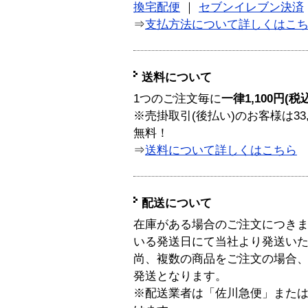
換宅配便
｜
セブンイレブン決済
⇒
支払方法について詳しくはこ
送料について
1つのご注文毎に
一律1,100円(税
※売掛取引(後払い)のお客様は33
無料！
⇒
送料について詳しくはこちら
配送について
在庫がある場合のご注文につき
いる発送日にて当社より発送い
尚、複数の商品をご注文の場合
発送となります。
※配送業者は「佐川急便」また