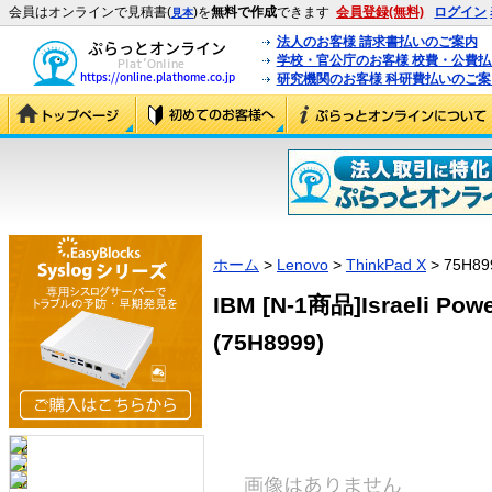
会員はオンラインで見積書(
)を
無料で作成
できます
会員登録(無料)
ログイン
見本
法人のお客様 請求書払いのご案内
学校・官公庁のお客様 校費・公費
研究機関のお客様 科研費払いのご案
ホーム
>
Lenovo
>
ThinkPad X
> 75H89
IBM [N-1商品]Israeli Power
(75H8999)