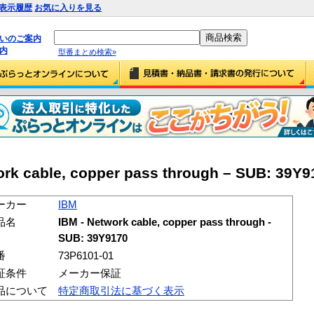
表示履歴
お気に入りを見る
払いのご案内
内
型番まとめ検索»
k cable, copper pass through – SUB: 39Y9
ーカー
IBM
品名
IBM - Network cable, copper pass through -
SUB: 39Y9170
番
73P6101-01
証条件
メーカー保証
品について
特定商取引法に基づく表示