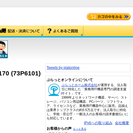
Tweets by platonline
170 (73P6101)
ぷらっとオンラインについて
ぷらっとホーム株式会社
が運用する、法人取
引に特化した「業務用IT機器専門の調達支援
サイト」です。
1999年よりネットワーク機器、サーバ、スト
レージ、パソコン周辺機器、PCパーツ、ソフトウェ
ア、ライセンスなど、業務用IT機器中心に販売。品揃え
は業界トップクラスの約5.5万点です。法人取引に特化
し、学校・官公庁・一般法人のお客様の請求書後払いに
も対応しています。
IPv6への取り組み
会社概要
お客様からの声
もっと見る