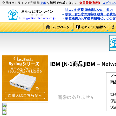
会員はオンラインで見積書(
)を
無料で作成
できます
会員登録(無料)
ログイン
見本
法人のお客様 請求書払いのご案内
学校・官公庁のお客様 校費・公費
研究機関のお客様 科研費払いのご案
IBM [N-1商品]IBM – Networ
メ
商
型
保
返