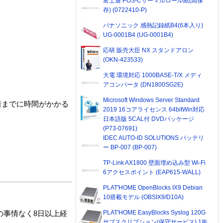
富士通 POS-Cサーマルロール紙(高保
存) (0722410-P)
パナソニック 感熱記録紙B4(6本入り)
UG-0001B4 (UG-0001B4)
応研 販売大臣 NX スタンドアロン
(OKN-423533)
大電 環境対応 1000BASE-T/X メディ
アコンバータ (DN1800SG2E)
Microsoft Windows Server Standard
着までに時間がかかる
2019 16コアライセンス 64bitWin対応
日本語版 5CAL付 DVDパッケージ
(P73-07691)
IDEC AUTO-ID SOLUTIONS バッテリ
ー BP-007 (BP-007)
TP-Link AX1800 壁面埋め込み型 Wi-Fi
6アクセスポイント (EAP615-WALL)
PLAT'HOME OpenBlocks IX9 Debian
10搭載モデル (OBSIX9/D10A)
PLAT'HOME EasyBlocks Syslog 120G
の事情なく8日以上経
サブスクリプション(保守サービス) 1年