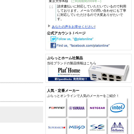
東京大学/K様
(ご利用期間2009年～)
“
請求書払いに対応していただいているので利用
しております。メールでの問い合わせにも丁寧
に対応していただけるので大変ありがたいで
す。
あなたの声をお寄せください!
公式アカウント / ページ
ぷらっとホーム社製品
当社ブランドの製品情報はこちら
人気・定番メーカー
ぷらっとオンラインで人気のメーカーをご紹介！