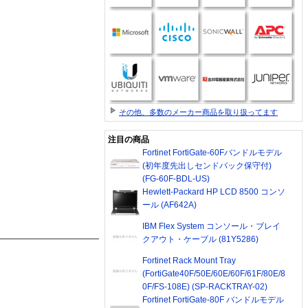
その他、多数のメーカー商品を取り扱ってます
注目の商品
Fortinet FortiGate-60Fバンドルモデル
(初年度先出しセンドバック保守付)
(FG-60F-BDL-US)
Hewlett-Packard HP LCD 8500 コンソ
ール (AF642A)
IBM Flex System コンソール・ブレイ
クアウト・ケーブル (81Y5286)
Fortinet Rack Mount Tray
(FortiGate40F/50E/60E/60F/61F/80E/8
0F/FS-108E) (SP-RACKTRAY-02)
Fortinet FortiGate-80F バンドルモデル