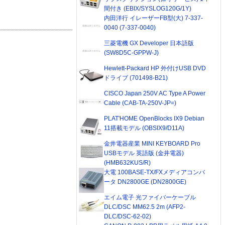
間付き (EBIX/SYSLOG120G/1Y)
内田洋行 イレーザーFB型(大) 7-337-
0040 (7-337-0040)
三菱電機 GX Developer 日本語版
(SW8D5C-GPPW-J)
Hewlett-Packard HP 外付けUSB DVD
ドライブ (701498-B21)
CISCO Japan 250V AC Type A Power
Cable (CAB-TA-250V-JP=)
PLAT'HOME OpenBlocks IX9 Debian
11搭載モデル (OBSIX9/D11A)
金井電器産業 MINI KEYBOARD Pro
USBモデル 英語版 (金井電器)
(HMB632KUS/R)
大電 100BASE-TX/FXメディアコンバ
ータ DN2800GE (DN2800GE)
エイム電子 光ファイバーケーブル
DLC/DSC MM62.5 2m (AFP2-
DLC/DSC-62-02)