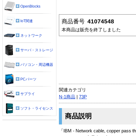
OpenBlocks
商品番号
41074548
IoT関連
本商品は販売を終了しました
ネットワーク
サーバ・ストレージ
パソコン・周辺機器
PCパーツ
関連カテゴリ
サプライ
N-1商品
|
73P
ソフト・ライセンス
商品説明
「IBM - Network cable, copper pa