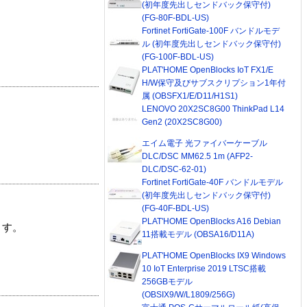
(初年度先出しセンドバック保守付)
(FG-80F-BDL-US)
Fortinet FortiGate-100F バンドルモデ
ル (初年度先出しセンドバック保守付)
(FG-100F-BDL-US)
PLAT'HOME OpenBlocks IoT FX1/E
H/W保守及びサブスクリプション1年付
属 (OBSFX1/E/D11/H1S1)
LENOVO 20X2SC8G00 ThinkPad L14
Gen2 (20X2SC8G00)
エイム電子 光ファイバーケーブル
DLC/DSC MM62.5 1m (AFP2-
DLC/DSC-62-01)
Fortinet FortiGate-40F バンドルモデル
(初年度先出しセンドバック保守付)
(FG-40F-BDL-US)
PLAT'HOME OpenBlocks A16 Debian
ます。
11搭載モデル (OBSA16/D11A)
PLAT'HOME OpenBlocks IX9 Windows
10 IoT Enterprise 2019 LTSC搭載
256GBモデル
(OBSIX9/W/L1809/256G)