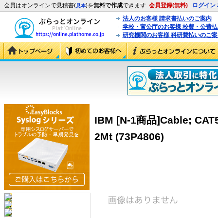
会員はオンラインで見積書(
)を
無料で作成
できます
会員登録(無料)
ログイン
見本
法人のお客様 請求書払いのご案内
学校・官公庁のお客様 校費・公費
研究機関のお客様 科研費払いのご案
IBM [N-1商品]Cable; CAT5
2Mt (73P4806)