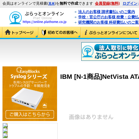
会員はオンラインで見積書(
)を
無料で作成
できます
会員登録(無料)
ログイン
見本
法人のお客様 請求書払いのご案内
学校・官公庁のお客様 校費・公費
研究機関のお客様 科研費払いのご案
IBM [N-1商品]NetVista ATA