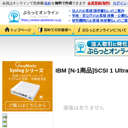
会員はオンラインで見積書(
)を
無料で作成
できます
会員登録(無料)
ログイン
見本
法人のお客様 請求書払いのご案内
学校・官公庁のお客様 校費・公費
研究機関のお客様 科研費払いのご案
IBM [N-1商品]SCSI 1 Ultra