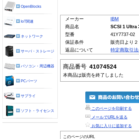
OpenBlocks
メーカー
IBM
IoT関連
商品名
SCSI 1 Ultra
型番
41Y7737-02
ネットワーク
保証条件
販売日より２
返品について
特定商取引法
サーバ・ストレージ
商品番号
41074524
パソコン・周辺機器
本商品は販売を終了しました
PCパーツ
サプライ
このページを印刷する
ソフト・ライセンス
メールでURLを送る
お気に入りに追加する
このページのURL