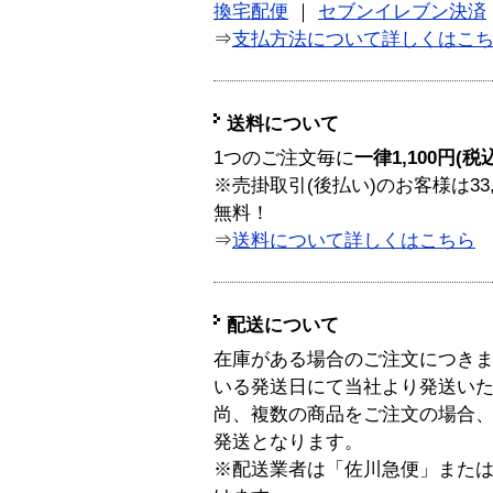
換宅配便
｜
セブンイレブン決済
⇒
支払方法について詳しくはこ
送料について
1つのご注文毎に
一律1,100円(税
※売掛取引(後払い)のお客様は33
無料！
⇒
送料について詳しくはこちら
配送について
在庫がある場合のご注文につき
いる発送日にて当社より発送い
尚、複数の商品をご注文の場合
発送となります。
※配送業者は「佐川急便」また