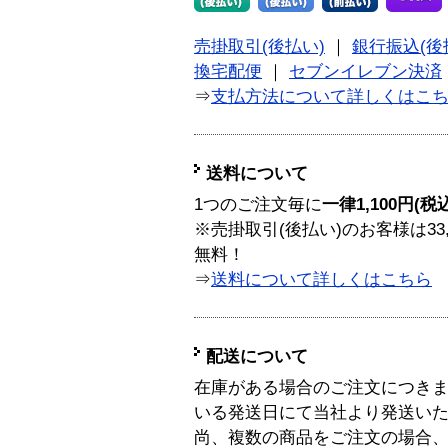
売掛取引(後払い)
｜
銀行振込(後
換宅配便
｜
セブンイレブン決済
⇒
支払方法について詳しくはこ
送料について
1つのご注文毎に
一律1,100円(税
※売掛取引(後払い)のお客様は33
無料！
⇒
送料について詳しくはこちら
配送について
在庫がある場合のご注文につき
いる発送日にて当社より発送い
尚、複数の商品をご注文の場合