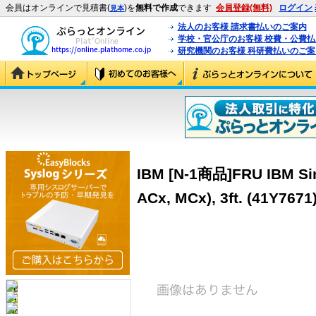
会員はオンラインで見積書(
)を
無料で作成
できます
会員登録(無料)
ログイン
見本
法人のお客様 請求書払いのご案内
学校・官公庁のお客様 校費・公費
研究機関のお客様 科研費払いのご案
IBM [N-1商品]FRU IBM Sin
ACx, MCx), 3ft. (41Y7671