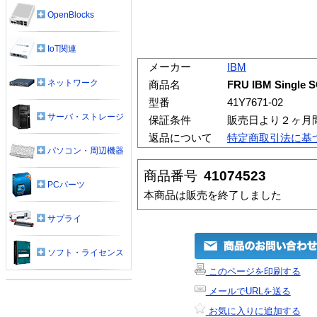
OpenBlocks
IoT関連
メーカー
IBM
ネットワーク
商品名
FRU IBM Single SC
型番
41Y7671-02
サーバ・ストレージ
保証条件
販売日より２ヶ月
返品について
特定商取引法に基
パソコン・周辺機器
商品番号
41074523
PCパーツ
本商品は販売を終了しました
サプライ
ソフト・ライセンス
このページを印刷する
メールでURLを送る
お気に入りに追加する