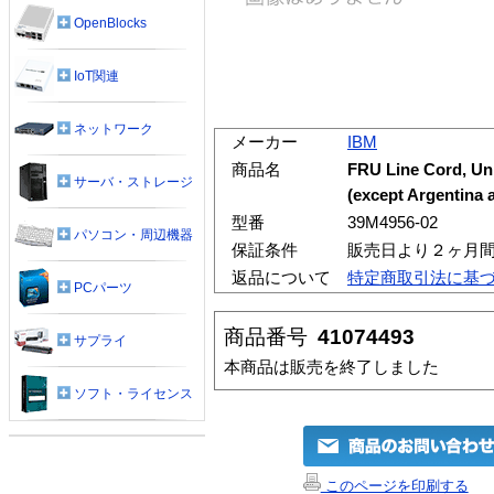
OpenBlocks
IoT関連
ネットワーク
メーカー
IBM
商品名
FRU Line Cord, Uni
サーバ・ストレージ
(except Argentina a
型番
39M4956-02
パソコン・周辺機器
保証条件
販売日より２ヶ月
返品について
特定商取引法に基
PCパーツ
商品番号
41074493
サプライ
本商品は販売を終了しました
ソフト・ライセンス
このページを印刷する