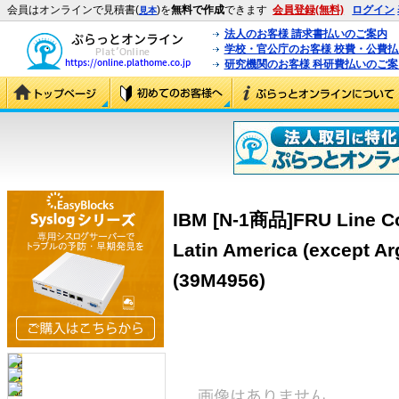
会員はオンラインで見積書(
)を
無料で作成
できます
会員登録(無料)
ログイン
見本
法人のお客様 請求書払いのご案内
学校・官公庁のお客様 校費・公費
研究機関のお客様 科研費払いのご案
IBM [N-1商品]FRU Line Cor
Latin America (except Arg
(39M4956)