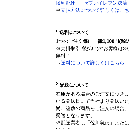
換宅配便
｜
セブンイレブン決済
⇒
支払方法について詳しくはこ
送料について
1つのご注文毎に
一律1,100円(税
※売掛取引(後払い)のお客様は33
無料！
⇒
送料について詳しくはこちら
配送について
在庫がある場合のご注文につき
いる発送日にて当社より発送い
尚、複数の商品をご注文の場合
発送となります。
※配送業者は「佐川急便」また