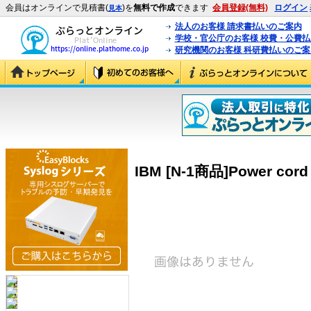
会員はオンラインで見積書(
)を
無料で作成
できます
会員登録(無料)
ログイン
見本
法人のお客様 請求書払いのご案内
学校・官公庁のお客様 校費・公費
研究機関のお客様 科研費払いのご案
IBM [N-1商品]Power cord 