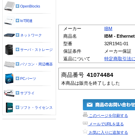
OpenBlocks
IoT関連
メーカー
IBM
ネットワーク
商品名
IBM - Etherne
型番
32R1941-01
サーバ・ストレージ
保証条件
メーカー保証
返品について
特定商取引法
パソコン・周辺機器
商品番号
41074484
PCパーツ
本商品は販売を終了しました
サプライ
ソフト・ライセンス
このページを印刷する
メールでURLを送る
お気に入りに追加する