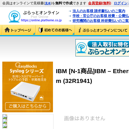
会員はオンラインで見積書(
)を
無料で作成
できます
会員登録(無料)
ログイン
見本
法人のお客様 請求書払いのご案内
学校・官公庁のお客様 校費・公費
研究機関のお客様 科研費払いのご案
IBM [N-1商品]IBM – Ether
m (32R1941)