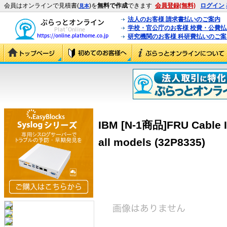
会員はオンラインで見積書(
)を
無料で作成
できます
会員登録(無料)
ログイン
見本
法人のお客様 請求書払いのご案内
学校・官公庁のお客様 校費・公費
研究機関のお客様 科研費払いのご案
IBM [N-1商品]FRU Cable I2
all models (32P8335)