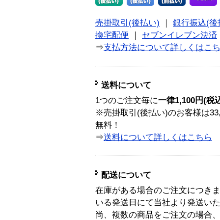
売掛取引(後払い)
｜
銀行振込(後
換宅配便
｜
セブンイレブン決済
⇒
支払方法について詳しくはこ
送料について
1つのご注文毎に
一律1,100円(税
※売掛取引(後払い)のお客様は33
無料！
⇒
送料について詳しくはこちら
配送について
在庫がある場合のご注文につき
いる発送日にて当社より発送い
尚、複数の商品をご注文の場合