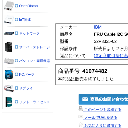
OpenBlocks
IoT関連
メーカー
IBM
ネットワーク
商品名
FRU Cable I2C SC
型番
32P8335-02
サーバ・ストレージ
保証条件
販売日より２ヶ
返品について
特定商取引法に
パソコン・周辺機器
商品番号
41074482
PCパーツ
本商品は販売を終了しました
サプライ
ソフト・ライセンス
このページを印刷する
メールでURLを送る
お気に入りに追加する